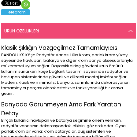
Telegram
ÜRÜN ÖZELLIKLERI
Klasik Şıklığın Vazgeçilmez Tamamlayıcısı
BANDOLÜKS Köşe Radyatör Vanası Lüks Krom, parlak krom yüzeyi
sayesinde havlupan, batarya ve diğer krom banyo aksesuarlarıyla
mükemmel uyum sağlar. Dayanıklı pirinç gövdesi uzun ömürlü
kullanım sunarken, köşe bağlantı tasarımı sayesinde radyatör ve
havlupan sistemlerinde güvenli ve düzenli montaj imkânı sağlar.
Modern, klasik ve minimalist banyo tasarımlarında dekorasyonun
tamamlayıcı parçası olarak estetik ve fonksiyonelliği bir araya
getirir.
Banyoda Görünmeyen Ama Fark Yaratan
Detay
Birçok kullanıcı havlupan ve batarya seçimine önem verirken,
radyatör vanasının dekorasyondaki etkisini göz ardı eder. Oysa
parlak krom bir vana; krom bataryalar, duş sistemleri ve
havlupanlarla birlikte kullanıldığında banyoda bütüncül ve