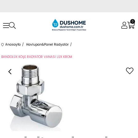
0
Anasayfa
Havlupan&Panel Radyatör
BANDOLÜX KÖŞE RADYATÖR VANASI LÜX KROM
›