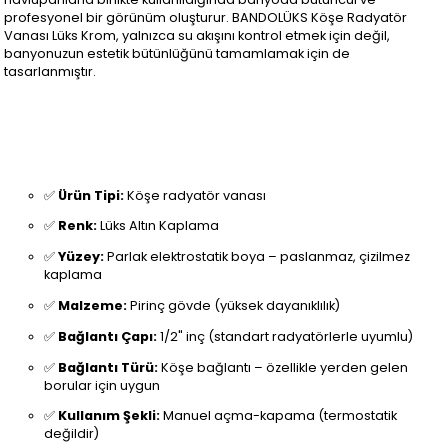
profesyonel bir görünüm oluşturur. BANDOLÜKS Köşe Radyatör
Vanası Lüks Krom, yalnızca su akışını kontrol etmek için değil,
banyonuzun estetik bütünlüğünü tamamlamak için de
tasarlanmıştır.
✅
Ürün Tipi:
Köşe radyatör vanası
✅
Renk:
Lüks Altın Kaplama
✅
Yüzey:
Parlak elektrostatik boya – paslanmaz, çizilmez
kaplama
✅
Malzeme:
Pirinç gövde (yüksek dayanıklılık)
✅
Bağlantı Çapı:
1/2" inç (standart radyatörlerle uyumlu)
✅
Bağlantı Türü:
Köşe bağlantı – özellikle yerden gelen
borular için uygun
✅
Kullanım Şekli:
Manuel açma-kapama (termostatik
değildir)