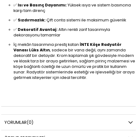
✅
Isı ve Basınç Dayanımı:
Yüksek ısıya ve sistem basıncına
karşı tam direnç
✅
Sızdırmazlık:
Çift conta sistemi ile maksimum güvenlik
✅
Dekoratif Avantaj:
Altın renkli zarif tasarımıyla
dekorasyonu tamamlar
İç mekân tasarımına prestij katan
İNTE Köşe Radyatör
Vanası Lüks Altın
, sadece bir vana değil, aynı zamanda
dekoratif bir detaydır. Krom kaplamalı şık gövdesiyle modern
ve klasik tarzı bir araya getirirken, sağlam pirinç malzemesi ve
köşe bağlantı özelliği ile uzun ömürlü ve pratik bir kullanım
sunar. Radyatör sistemlerinde estetiği ve işlevselliği bir araya
getirmek isteyenler için ideal tercihtir.
YORUMLAR
(0)