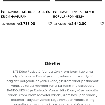
İNTE 50*100 DEMİR BORULU 12DİLİM
INTE HAVLUPAN50*70 DEMİR
KROM HAVLUPAN
BORULU KROM 9DİLİM
₺3.788,00
₺2.642,00
₺5.200,00
₺3.775,00
Etiketler
İNTE Köşe Radyatör Vanası Lüks Krom
krom kaplama
,
radyatör vanası
lüks köşe vana
ısıtma vanası
radyatör
,
,
,
bağlantı parçaları
dayanıklı vana
şık krom vana
paslanmaz
,
,
,
vana
dekoratif radyatör vana
kaliteli ısıtma aksesuarı
,
,
,
BANDOLÜKS Köşe Radyatör Vanası Lüks Krom
köşe radyatör
,
vanası krom
krom radyatör vanası
krom havlupan vanası
,
,
,
dekoratif radyatör vanası
köşe havlupan vanası
pirinç
,
,
radyatör vanası
parlak krom vana
krom köşe vana
,
,
,