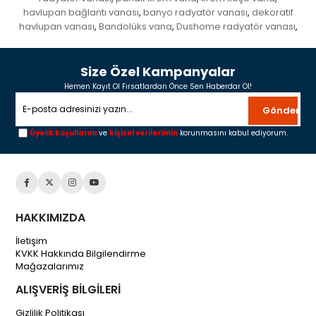
havlupan bağlantı vanası
banyo radyatör vanası
dekoratif
,
,
havlupan vanası
Bandolüks vana
Dushome radyatör vanası
,
,
,
Size Özel Kampanyalar
Hemen Kayıt Ol Fırsatlardan Önce Sen Haberdar Ol!
Gönder
Üyelik koşullarını
ve
kişisel verilerimin
korunmasını kabul ediyorum.
HAKKIMIZDA
İletişim
KVKK Hakkında Bilgilendirme
Mağazalarımız
ALIŞVERİŞ BİLGİLERİ
Gizlilik Politikası