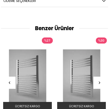
ÖDEME SEÇENEKLERI
Benzer Ürünler
%27
%30
ÜCRETSIZ KARGO
ÜCRETSIZ KARGO