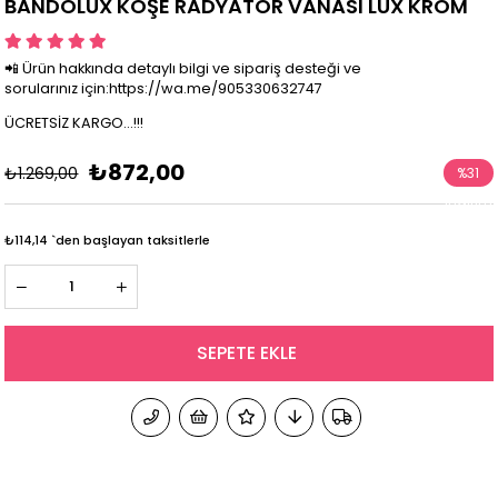
BANDOLÜX KÖŞE RADYATÖR VANASI LÜX KROM
📲 Ürün hakkında detaylı bilgi ve sipariş desteği ve
sorularınız için:https://wa.me/905330632747
ÜCRETSİZ KARGO...!!!
₺872,00
₺1.269,00
%
31
İndirim
₺114,14
`den başlayan taksitlerle