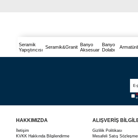
Seramik
Banyo
Banyo
Seramik&Granit
Armatür
Yapıştırıcısı
Aksesuar
Dolabı
Ü
e
HAKKIMIZDA
ALIŞVERİŞ BİLGİL
İletişim
Gizlilik Politikası
KVKK Hakkında Bilgilendirme
Mesafeli Satış Sözleşme