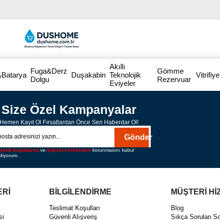
Akıllı
Fuga&Derz
Gömme
&Batarya
Duşakabin
Teknolojik
Vitrifiye
Dolgu
Rezervuar
Eviyeler
Size Özel Kampanyalar
Hemen Kayıt Ol Fırsatlardan Önce Sen Haberdar Ol!
Gönder
yelik koşullarını
ve
kişisel verilerimin
korunmasını kabul
diyorum.
ERİ
BİLGİLENDİRME
MÜŞTERİ Hİ
Teslimat Koşulları
Blog
si
Güvenli Alışveriş
Sıkça Sorulan So