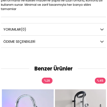
performansı ve kaliteli malzeme yapısı ile uzun ömürlü, konforlu bir
kullanım sunar. Minimal ve zarif tasarımıyla her banyo stilini
tamamlar
YORUMLAR
(0)
ÖDEME SEÇENEKLERI
Benzer Ürünler
%28
%45