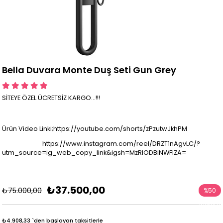
Bella Duvara Monte Duş Seti Gun Grey
SİTEYE ÖZEL ÜCRETSİZ KARGO...!!!
Ürün Video Linki;https://youtube.com/shorts/zPzutwJkhPM
https://www.instagram.com/reel/DRZT1nAgvLC/?
utm_source=ig_web_copy_link&igsh=MzRlODBiNWFlZA=
₺37.500,00
₺75.000,00
%
50
İndirim
₺4.908,33
`den başlayan taksitlerle