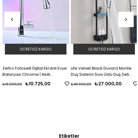
ÜCRETSIZ KARGO
ÜCRETSIZ KARGO
Zefiro Fotoselli Dijital Ekranlı Evye
Life Velvet Black Duvara Monte
Bataryası Chrome | Akıllı
Duş Sistemi Sıva Üstü Duş Seti
Temassız Mutfak Bataryası
Black
₺10.725,00
₺27.000,00
₺15.000,00
₺49.000,00
Etiketler