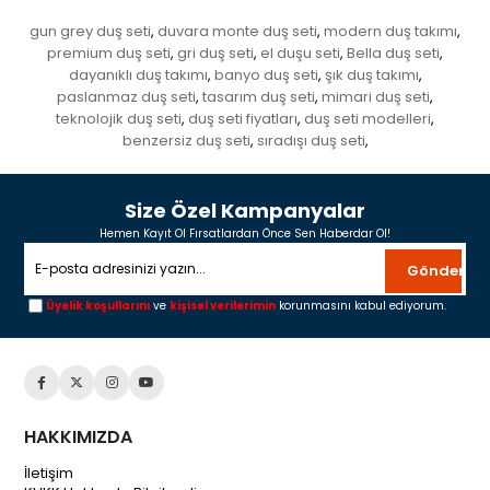
gun grey duş seti
duvara monte duş seti
modern duş takımı
,
,
,
premium duş seti
gri duş seti
el duşu seti
Bella duş seti
,
,
,
,
dayanıklı duş takımı
banyo duş seti
şık duş takımı
,
,
,
paslanmaz duş seti
tasarım duş seti
mimari duş seti
,
,
,
teknolojik duş seti
duş seti fiyatları
duş seti modelleri
,
,
,
benzersiz duş seti
sıradışı duş seti
,
,
Size Özel Kampanyalar
Hemen Kayıt Ol Fırsatlardan Önce Sen Haberdar Ol!
Gönder
Üyelik koşullarını
ve
kişisel verilerimin
korunmasını kabul ediyorum.
HAKKIMIZDA
İletişim