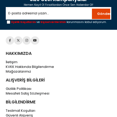
Hemen Kayıt Ol Fırsatlardan Önce Sen Haberdar Ol!
Gönder
Üyelik koşullarını
ve
kişisel verilerimin
korunmasını kabul ediyorum.
HAKKIMIZDA
İletişim
KVKK Hakkında Bilgilendirme
Mağazalarımız
ALIŞVERİŞ BİLGİLERİ
Gizlilik Politikası
Mesafeli Satış Sözleşmesi
BİLGİLENDİRME
Teslimat Koşulları
Güvenli Alışveriş