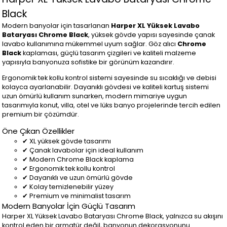
Black
Modern banyolar için tasarlanan
Harper XL Yüksek Lavabo
Bataryası Chrome Black
, yüksek gövde yapısı sayesinde çanak
lavabo kullanımına mükemmel uyum sağlar. Göz alıcı
Chrome
Black
kaplaması, güçlü tasarım çizgileri ve kaliteli malzeme
yapısıyla banyonuza sofistike bir görünüm kazandırır.
Ergonomik tek kollu kontrol sistemi sayesinde su sıcaklığı ve debisi
kolayca ayarlanabilir. Dayanıklı gövdesi ve kaliteli kartuş sistemi
uzun ömürlü kullanım sunarken, modern mimariye uygun
tasarımıyla konut, villa, otel ve lüks banyo projelerinde tercih edilen
premium bir çözümdür.
Öne Çıkan Özellikler
✔ XL yüksek gövde tasarımı
✔ Çanak lavabolar için ideal kullanım
✔ Modern Chrome Black kaplama
✔ Ergonomik tek kollu kontrol
✔ Dayanıklı ve uzun ömürlü gövde
✔ Kolay temizlenebilir yüzey
✔ Premium ve minimalist tasarım
Modern Banyolar İçin Güçlü Tasarım
Harper XL Yüksek Lavabo Bataryası Chrome Black, yalnızca su akışını
kontrol eden bir armatür değil, banyonun dekorasyonunu