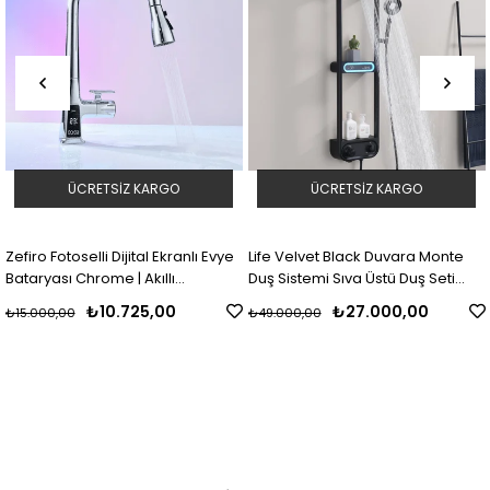
ÜCRETSIZ KARGO
ÜCRETSIZ KARGO
Zefiro Fotoselli Dijital Ekranlı Evye
Life Velvet Black Duvara Monte
Bataryası Chrome | Akıllı
Duş Sistemi Sıva Üstü Duş Seti
Temassız Mutfak Bataryası
Black
₺10.725,00
₺27.000,00
₺15.000,00
₺49.000,00