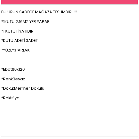
BU ÜRÜN SADECE MAĞAZA TESLİMDİR...!!!
*1KUTU:2,16M2 YER YAPAR
*1 KUTU FİYATIDIR
*KUTU ADETİ:3ADET
*YÜZEY:PARLAK
*Ebat60x120
*RenkBeyaz
*Doku:Mermer Dokulu
*Rektifiyeli