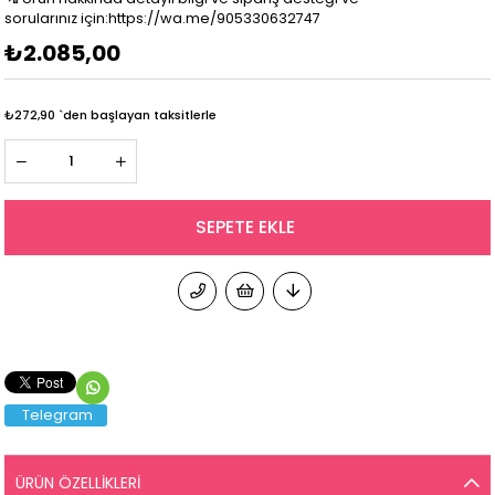
sorularınız için:https://wa.me/905330632747
₺2.085,00
₺272,90
`den başlayan taksitlerle
Telegram
ÜRÜN ÖZELLIKLERI