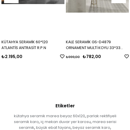
KÜTAHYA SERAMİK 60*120
KALE SERAMİK GS-D4879
ATLANTİS ANTRASİT R.P.N
ORNAMENT MULTİ KOYU 33*33
MAT
₺2.195,00
₺782,00
₺999,00
Etiketler
kütahya seramik marea beyaz 60x120
parlak rektifiyeli
,
seramik karo
iç mekan duvar yer karosu
marea serisi
,
,
seramik
büyük ebat fayans
beyaz seramik karo
,
,
,