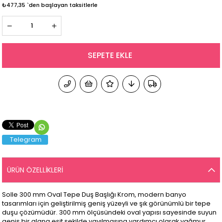
₺477,35
`den başlayan taksitlerle
Telegram
ÜRÜN ÖZELLIKLERI
Solle 300 mm Oval Tepe Duş Başlığı Krom, modern banyo
tasarımları için geliştirilmiş geniş yüzeyli ve şık görünümlü bir tepe
duşu çözümüdür. 300 mm ölçüsündeki oval yapısı sayesinde suyun
geniş bir alana eşit şekilde yayılmasına yardımcı olarak yağmur