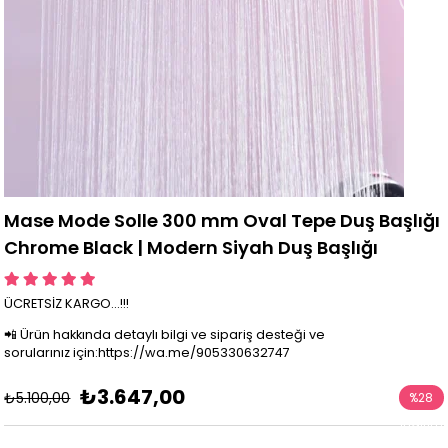
Mase Mode Solle 300 mm Oval Tepe Duş Başlığı
Chrome Black | Modern Siyah Duş Başlığı
ÜCRETSİZ KARGO...!!!
📲 Ürün hakkında detaylı bilgi ve sipariş desteği ve
sorularınız için:https://wa.me/905330632747
₺3.647,00
₺5.100,00
%
28
İndirim