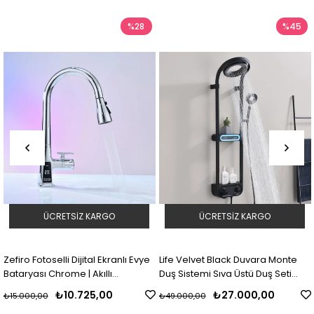
%28
%45
ÜCRETSIZ KARGO
ÜCRETSIZ KARGO
Zefiro Fotoselli Dijital Ekranlı Evye
Life Velvet Black Duvara Monte
Bataryası Chrome | Akıllı
Duş Sistemi Sıva Üstü Duş Seti
Temassız Mutfak Bataryası
Black
₺10.725,00
₺27.000,00
₺15.000,00
₺49.000,00