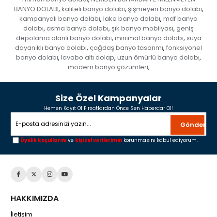
BANYO DOLABI
kaliteli banyo dolabı
şişmeyen banyo dolabı
,
,
,
kampanyalı banyo dolabı
lake banyo dolabı
mdf banyo
,
,
dolabı
asma banyo dolabı
şık banyo mobilyası
geniş
,
,
,
depolama alanlı banyo dolabı
minimal banyo dolabı
suya
,
,
dayanıklı banyo dolabı
çağdaş banyo tasarımı
fonksiyonel
,
,
banyo dolabı
lavabo altı dolap
uzun ömürlü banyo dolabı
,
,
,
modern banyo çözümleri
,
Size Özel Kampanyalar
Hemen Kayıt Ol Fırsatlardan Önce Sen Haberdar Ol!
Gönder
Üyelik koşullarını
ve
kişisel verilerimin
korunmasını kabul ediyorum.
HAKKIMIZDA
İletişim