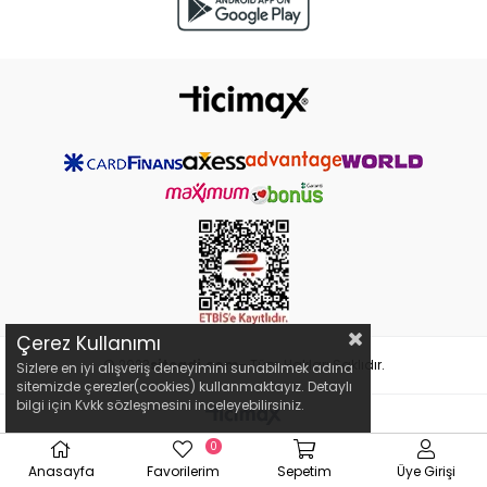
Çerez Kullanımı
© 2023
siteadi.com
- Tüm Hakları Saklıdır.
Sizlere en iyi alışveriş deneyimini sunabilmek adına
sitemizde çerezler(cookies) kullanmaktayız. Detaylı
bilgi için Kvkk sözleşmesini inceleyebilirsiniz.
0
Anasayfa
Favorilerim
Sepetim
Üye Girişi