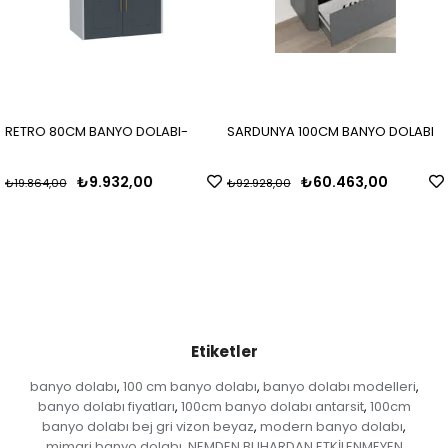
RETRO 80CM BANYO DOLABI-
SARDUNYA 100CM BANYO DOLABI
₺9.932,00
₺60.463,00
₺19.864,00
₺92.928,00
Etiketler
banyo dolabı
100 cm banyo dolabı
banyo dolabı modelleri
,
,
,
banyo dolabı fiyatları
100cm banyo dolabı antarsit
100cm
,
,
banyo dolabı bej gri vizon beyaz
modern banyo dolabı
,
,
mimari banyo dolabı
NEMDEN BUHARDAN ETKİLENMEYEN
,