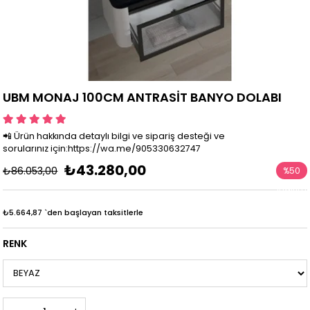
UBM MONAJ 100CM ANTRASİT BANYO DOLABI
📲 Ürün hakkında detaylı bilgi ve sipariş desteği ve
sorularınız için:https://wa.me/905330632747
₺43.280,00
₺86.053,00
%
50
İndirim
₺5.664,87
`den başlayan taksitlerle
RENK