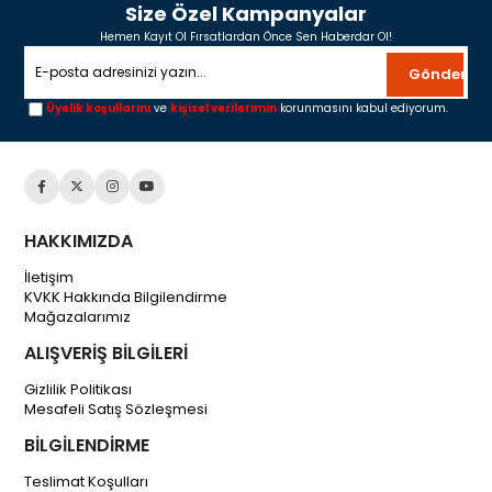
Size Özel Kampanyalar
Hemen Kayıt Ol Fırsatlardan Önce Sen Haberdar Ol!
Gönder
Üyelik koşullarını
ve
kişisel verilerimin
korunmasını kabul ediyorum.
HAKKIMIZDA
İletişim
KVKK Hakkında Bilgilendirme
Mağazalarımız
ALIŞVERİŞ BİLGİLERİ
Gizlilik Politikası
Mesafeli Satış Sözleşmesi
BİLGİLENDİRME
Teslimat Koşulları