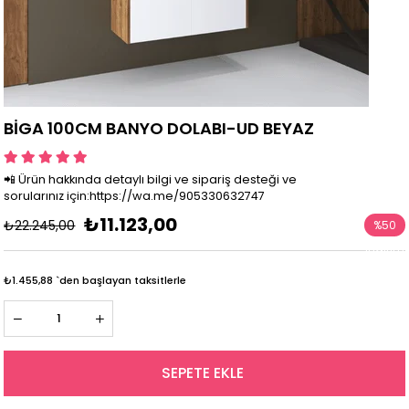
BİGA 100CM BANYO DOLABI-UD BEYAZ
📲 Ürün hakkında detaylı bilgi ve sipariş desteği ve
sorularınız için:https://wa.me/905330632747
₺11.123,00
₺22.245,00
%
50
İndirim
₺1.455,88
`den başlayan taksitlerle