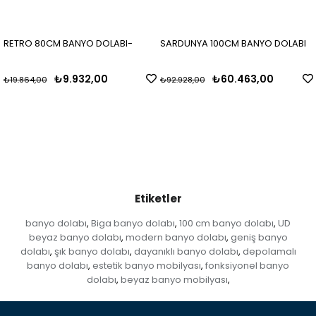
RETRO 80CM BANYO DOLABI-
SARDUNYA 100CM BANYO DOLABI
₺9.932,00
₺60.463,00
₺19.864,00
₺92.928,00
Etiketler
banyo dolabı
Biga banyo dolabı
100 cm banyo dolabı
UD
,
,
,
beyaz banyo dolabı
modern banyo dolabı
geniş banyo
,
,
dolabı
şık banyo dolabı
dayanıklı banyo dolabı
depolamalı
,
,
,
banyo dolabı
estetik banyo mobilyası
fonksiyonel banyo
,
,
dolabı
beyaz banyo mobilyası
,
,