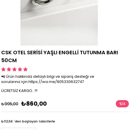
CSK OTEL SERİSİ YAŞLI ENGELLİ TUTUNMA BARI
50CM
📲 Ürün hakkında detaylı bilgi ve sipariş desteği ve
sorularınız için:https://wa.me/905330632747
ÜCRETSİZ KARGO...!!!
₺860,00
₺995,00
%
14
İndirim
₺112,56
`den başlayan taksitlerle