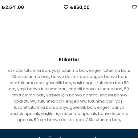
₺2.541,00
₺850,00
Etiketler
csk otel tutunma bari
yaşlı tutunma barı
engelli tutunma barı
,
,
,
50cm tutunma barı
banyo destek barı
engelli banyo bari
,
,
,
otel tutunma barı
güvenlik barı
yaşlı engelli tutunma barı 50
,
,
cm
yaşlı banyo tutunma barı
engelli banyo tutunma barı
50
,
,
,
cm tutunma barı
yaşlılar için banyo aparatı
engelli banyo
,
,
aparatı
WC tutunma barı
engelli WC tutunma barı
yaşlı
,
,
,
tuvalet tutunma barı
banyo güvenlik barı
engelli banyo
,
,
destek aparatı
yaşlılar için tutunma aparatı
banyo tutunma
,
,
aparatı
50 cm banyo destek barı
CSK tutunma barı
,
,
,