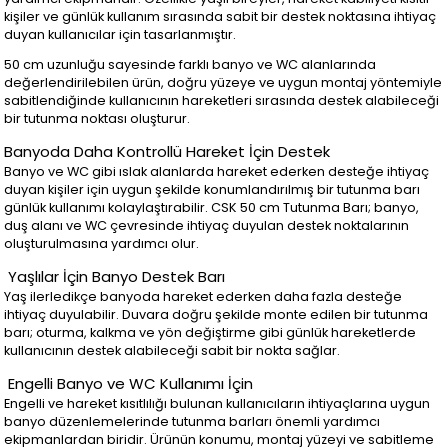
kişiler ve günlük kullanım sırasında sabit bir destek noktasına ihtiyaç
duyan kullanıcılar için tasarlanmıştır.
50 cm uzunluğu sayesinde farklı banyo ve WC alanlarında
değerlendirilebilen ürün, doğru yüzeye ve uygun montaj yöntemiyle
sabitlendiğinde kullanıcının hareketleri sırasında destek alabileceği
bir tutunma noktası oluşturur.
Banyoda Daha Kontrollü Hareket İçin Destek
Banyo ve WC gibi ıslak alanlarda hareket ederken desteğe ihtiyaç
duyan kişiler için uygun şekilde konumlandırılmış bir tutunma barı
günlük kullanımı kolaylaştırabilir. CSK 50 cm Tutunma Barı; banyo,
duş alanı ve WC çevresinde ihtiyaç duyulan destek noktalarının
oluşturulmasına yardımcı olur.
Yaşlılar İçin Banyo Destek Barı
Yaş ilerledikçe banyoda hareket ederken daha fazla desteğe
ihtiyaç duyulabilir. Duvara doğru şekilde monte edilen bir tutunma
barı; oturma, kalkma ve yön değiştirme gibi günlük hareketlerde
kullanıcının destek alabileceği sabit bir nokta sağlar.
Engelli Banyo ve WC Kullanımı İçin
Engelli ve hareket kısıtlılığı bulunan kullanıcıların ihtiyaçlarına uygun
banyo düzenlemelerinde tutunma barları önemli yardımcı
ekipmanlardan biridir. Ürünün konumu, montaj yüzeyi ve sabitleme