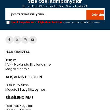
Size Özel Kampanyalar
Hemen Kayıt Ol Fırsatlardan Önce Sen Haberdar Ol!
Gönder
Üyelik koşullarını
ve
kişisel verilerimin
korunmasını kabul ediyorum.
HAKKIMIZDA
İletişim
KVKK Hakkında Bilgilendirme
Mağazalarımız
ALIŞVERİŞ BİLGİLERİ
Gizlilik Politikası
Mesafeli Satış Sözleşmesi
BİLGİLENDİRME
Teslimat Koşulları