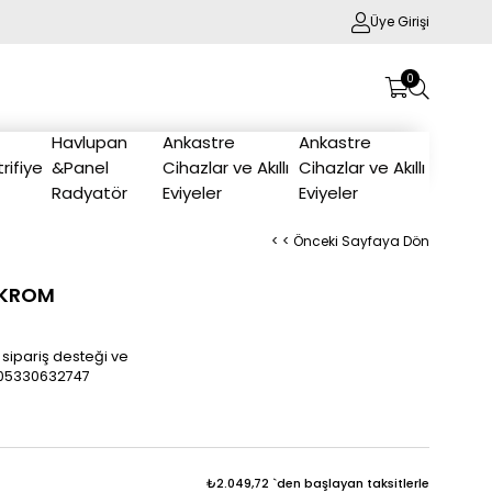
Üye Girişi
0
Havlupan
Ankastre
Ankastre
trifiye
&Panel
Cihazlar ve Akıllı
Cihazlar ve Akıllı
Radyatör
Eviyeler
Eviyeler
< < Önceki Sayfaya Dön
İ KROM
 sipariş desteği ve
/905330632747
₺2.049,72
`den başlayan taksitlerle