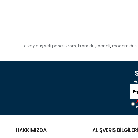
dikey duş seti paneli krom
krom duş paneli
modern duş 
,
,
He
Ü
e
HAKKIMIZDA
ALIŞVERİŞ BİLGİLER