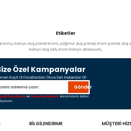
Etiketler
kolonu
banyo duş paneli krom
yağmur duş paneli
krom parlak duş s
,
,
,
banyo duş seti
krom banyo aksesuarı
,
,
Size Özel Kampanyalar
men Kayıt Ol Fırsatlardan Önce Sen Haberdar Ol!
Gönder
yelik koşullarını
ve
kişisel verilerimin
korunmasını kabul
diyorum.
İ
BİLGİLENDİRME
MÜŞTERİ HİZ