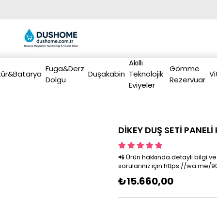
Akıllı
Fuga&Derz
Gömme
ür&Batarya
Duşakabin
Teknolojik
Vi
Dolgu
Rezervuar
Eviyeler
DİKEY DUŞ SETİ PANEL
📲 Ürün hakkında detaylı bilgi ve
sorularınız için:https://wa.me
₺15.660,00