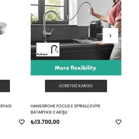
ÜCRETSIZ KARGO
ARYASI
HANSGROHE FOCUS E SPİRALLİ EVİYE
HANS
BATARYASI 2 AKIŞLI
₺13.700,00
₺6.