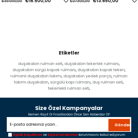
₺16.500,00
₺13.650,00
₺33.000,00
₺27.300,00
Etiketler
duşakabin rulman seti
duşakabin tekerlek rulmanı
,
,
duşakabin sürgü kapak rulmanı
duşakabin kapak tekeri
,
,
rulmanlı duşakabin takımı
duşakabin yedek parça
rulman
,
,
takımı duşakabin
sürgülü kapı rulmanı
duş rulman seti
,
,
,
tekerlekli rulman seti
,
Size Özel Kampanyalar
Hemen Kayıt Ol Fırsatlardan Önce Sen Haberdar Ol!
Gönder
Üyelik koşullarını
ve
kişisel verilerimin
korunmasını kabul ediyorum.