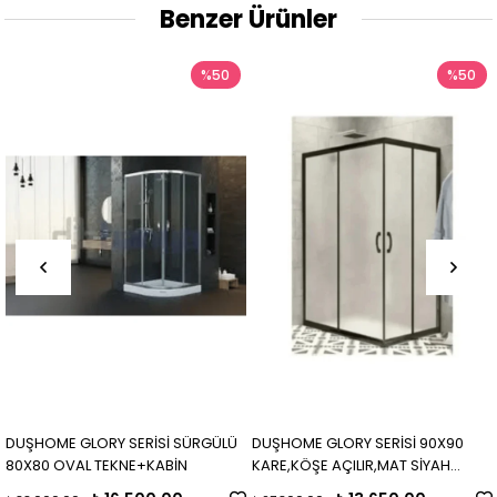
Benzer Ürünler
%50
%50
DUŞHOME GLORY SERİSİ SÜRGÜLÜ
DUŞHOME GLORY SERİSİ 90X90
80X80 OVAL TEKNE+KABİN
KARE,KÖŞE AÇILIR,MAT SİYAH
PROFİL,BUZLU CAM,H,190CM KABİN