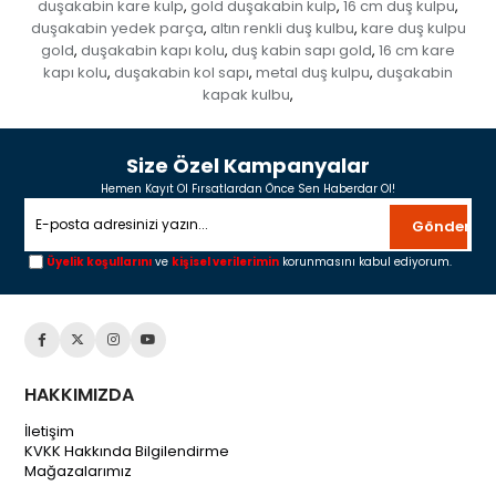
duşakabin kare kulp
gold duşakabin kulp
16 cm duş kulpu
,
,
,
duşakabin yedek parça
altın renkli duş kulbu
kare duş kulpu
,
,
gold
duşakabin kapı kolu
duş kabin sapı gold
16 cm kare
,
,
,
kapı kolu
duşakabin kol sapı
metal duş kulpu
duşakabin
,
,
,
kapak kulbu
,
Size Özel Kampanyalar
Hemen Kayıt Ol Fırsatlardan Önce Sen Haberdar Ol!
Gönder
Üyelik koşullarını
ve
kişisel verilerimin
korunmasını kabul ediyorum.
HAKKIMIZDA
İletişim
KVKK Hakkında Bilgilendirme
Mağazalarımız