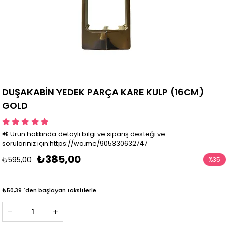
DUŞAKABİN YEDEK PARÇA KARE KULP (16CM)
GOLD
📲 Ürün hakkında detaylı bilgi ve sipariş desteği ve
sorularınız için:https://wa.me/905330632747
₺385,00
₺595,00
%
35
İndirim
₺50,39
`den başlayan taksitlerle