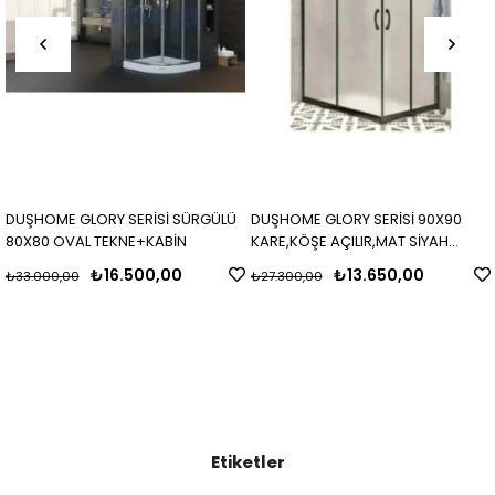
DUŞHOME GLORY SERİSİ SÜRGÜLÜ
DUŞHOME GLORY SERİSİ 90X90
80X80 OVAL TEKNE+KABİN
KARE,KÖŞE AÇILIR,MAT SİYAH
PROFİL,BUZLU CAM,H,190CM KABİN
₺16.500,00
₺13.650,00
₺33.000,00
₺27.300,00
Etiketler