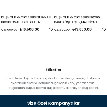
DUŞHOME GLORY SERİSİ SÜRGÜLÜ
DUŞHOME GLORY SERİSİ 90X90
80X80 OVAL TEKNE+KABİN
KARE,KÖŞE AÇILIR,MAT SİYAH
PROFİL,BUZLU CAM,H,190CM KABİN
₺16.500,00
₺13.650,00
₺33.000,00
₺27.300,00
Etiketler
akordeon duşakabin kapı
dar banyo duş çözümü
dushome
,
,
akordeon sistem
katlanır duşakabin kapı
yer tasarruflu
,
,
duşakabin
küçük banyo duş sistemi
akordiyon duş kabini
,
,
,
Size Özel Kampanyalar