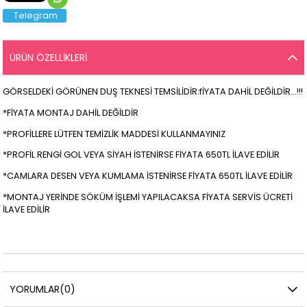
Telegram
ÜRÜN ÖZELLIKLERI
GÖRSELDEKİ GÖRÜNEN DUŞ TEKNESİ TEMSİLİDİR:fİYATA DAHİL DEĞİLDİR...!!!
*FİYATA MONTAJ DAHİL DEĞİLDİR
*PROFİLLERE LÜTFEN TEMİZLİK MADDESİ KULLANMAYINIZ
*PROFİL RENGİ GOL VEYA SİYAH İSTENİRSE FİYATA 650TL İLAVE EDİLİR
*CAMLARA DESEN VEYA KUMLAMA İSTENİRSE FİYATA 650TL İLAVE EDİLİR
*MONTAJ YERİNDE SÖKÜM İŞLEMİ YAPILACAKSA FİYATA SERVİS ÜCRETİ
İLAVE EDİLİR
YORUMLAR
(0)