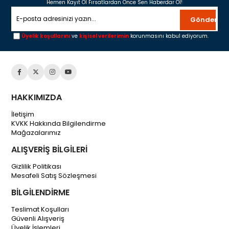
Hemen Kayıt Ol Fırsatlardan Önce Sen Haberdar Ol!
Gönder
Üyelik koşullarını
ve
kişisel verilerimin
korunmasını kabul ediyorum.
HAKKIMIZDA
İletişim
KVKK Hakkında Bilgilendirme
Mağazalarımız
ALIŞVERİŞ BİLGİLERİ
Gizlilik Politikası
Mesafeli Satış Sözleşmesi
BİLGİLENDİRME
Teslimat Koşulları
Güvenli Alışveriş
Üyelik İşlemleri