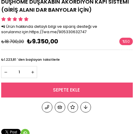
DUŞHOME DUŞAKABİN AKORDİYON KAPI SİSTEMİ
(GİRİŞ ALANI DAR BANYOLAR İÇİN)
📲 Ürün hakkında detaylı bilgi ve sipariş desteği ve
sorularınız için:https://wa.me/905330632747
₺9.350,00
₺18.700,00
%
50
İndirim
₺1.223,81
`den başlayan taksitlerle