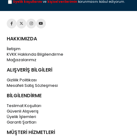
Üyelik koşullarını
ve
kişisel verilerimin
korunmasını kabul ediyorum.
HAKKIMIZDA
İletişim
KVKK Hakkında Bilgilendirme
Mağazalarımız
ALIŞVERİŞ BİLGİLERİ
Gizlilik Politikası
Mesafeli Satış Sözleşmesi
BİLGİLENDİRME
Teslimat Koşulları
Güvenli Alışveriş
Üyelik İşlemleri
Garanti Şartları
MÜŞTERİ HİZMETLERİ