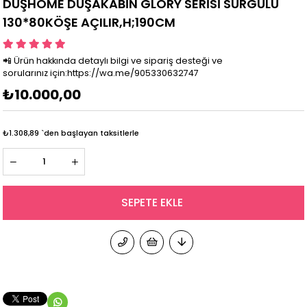
DUŞHOME DUŞAKABİN GLORY SERİSİ SÜRGÜLÜ
130*80KÖŞE AÇILIR,H;190CM
📲 Ürün hakkında detaylı bilgi ve sipariş desteği ve
sorularınız için:https://wa.me/905330632747
₺10.000,00
₺1.308,89
`den başlayan taksitlerle