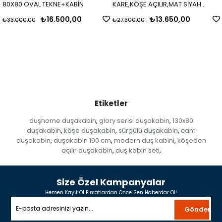
80X80 OVAL TEKNE+KABİN
KARE,KÖŞE AÇILIR,MAT SİYAH
PROFİL,BUZLU CAM,H,190CM KABİN
₺16.500,00
₺13.650,00
₺33.000,00
₺27.300,00
Etiketler
duşhome duşakabin
glory serisi duşakabin
130x80
,
,
duşakabin
köşe duşakabin
sürgülü duşakabin
cam
,
,
,
duşakabin
duşakabin 190 cm
modern duş kabini
köşeden
,
,
,
açılır duşakabin
duş kabin seti
,
,
Size Özel Kampanyalar
Hemen Kayıt Ol Fırsatlardan Önce Sen Haberdar Ol!
Gönder