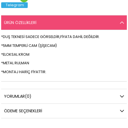
Telegram
ÜRÜN ÖZELLIKLERI
*DUŞ TEKNESİ SADECE GÖRSELDİR,FİYATA DAHİL DEĞİLDİR.
*5MM TEMPERLİ CAM (ŞİŞECAM)
*ELOKSAL KROM
*METAL RULMAN
*MONTAJ HARİÇ FİYATTIR.
YORUMLAR
(0)
ÖDEME SEÇENEKLERI