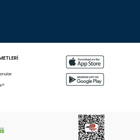
METLERİ
orular
e?