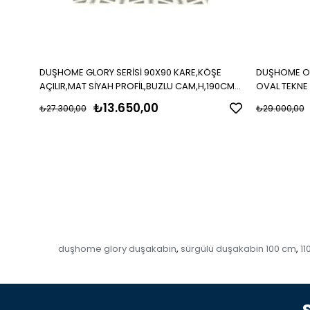
DUŞHOME GLORY SERİSİ 90X90 KARE,KÖŞE
DUŞHOME OV
AÇILIR,MAT SİYAH PROFİL,BUZLU CAM,H,190CM
OVAL TEKNE
KABİN
₺13.650,00
₺27.300,00
₺29.000,00
duşhome glory duşakabin
sürgülü duşakabin 100 cm
11
,
,