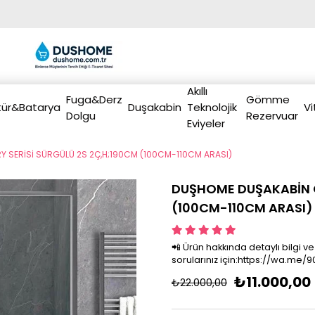
Akıllı
Fuga&Derz
Gömme
ür&Batarya
Duşakabin
Teknolojik
Vi
Dolgu
Rezervuar
Eviyeler
 SERİSİ SÜRGÜLÜ 2S 2Ç,H;190CM (100CM-110CM ARASI)
DUŞHOME DUŞAKABİN G
(100CM-110CM ARASI)
📲 Ürün hakkında detaylı bilgi ve
sorularınız için:https://wa.me
₺11.000,00
₺22.000,00