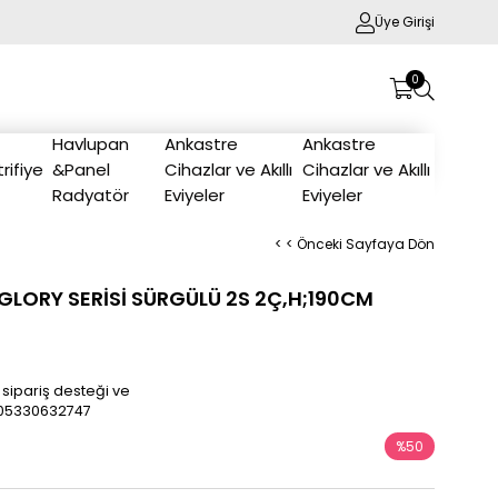
Üye Girişi
0
Havlupan
Ankastre
Ankastre
trifiye
&Panel
Cihazlar ve Akıllı
Cihazlar ve Akıllı
Radyatör
Eviyeler
Eviyeler
< < Önceki Sayfaya Dön
LORY SERİSİ SÜRGÜLÜ 2S 2Ç,H;190CM
 sipariş desteği ve
/905330632747
%
50
İndirim