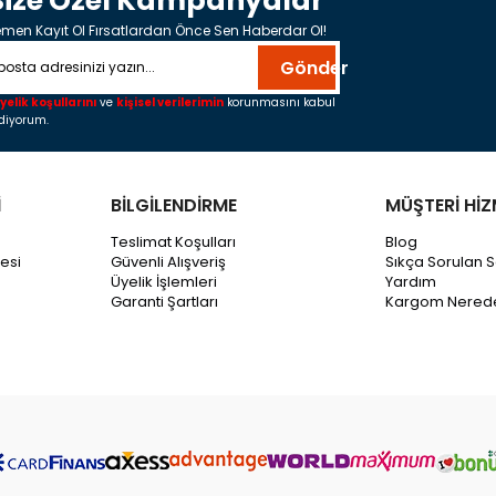
Size Özel Kampanyalar
men Kayıt Ol Fırsatlardan Önce Sen Haberdar Ol!
Gönder
yelik koşullarını
ve
kişisel verilerimin
korunmasını kabul
diyorum.
İ
BİLGİLENDİRME
MÜŞTERİ HİZ
Teslimat Koşulları
Blog
esi
Güvenli Alışveriş
Sıkça Sorulan S
Üyelik İşlemleri
Yardım
Garanti Şartları
Kargom Nered