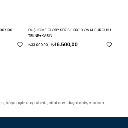
00X100
DUŞHOME GLORY SERİSİ 110X110 OVAL SÜRGÜLÜ
DUŞH
TEKNE+KABİN
TEKN
₺16.500,00
₺33.000,00
₺33.0
ini
köşe açılır duş kabini
şeffaf cam duşakabin
modern
,
,
,