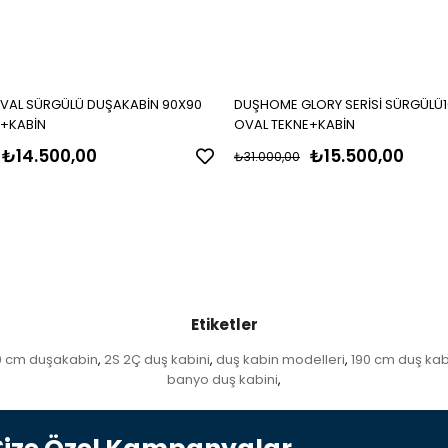
AL SÜRGÜLÜ DUŞAKABİN 90X90
DUŞHOME GLORY SERİSİ SÜRGÜLÜ1
 +KABİN
OVAL TEKNE+KABİN
₺14.500,00
₺15.500,00
₺31.000,00
Etiketler
0 cm duşakabin
2S 2Ç duş kabini
duş kabin modelleri
190 cm duş kab
,
,
,
banyo duş kabini
,