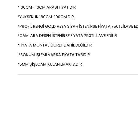
*100CM-110CM ARASI FİYAT DIR
*YÜKSEKLİK 180CM-190CM DİR.
*PROFİL RENGİ GOLD VEYA SİYAH İSTENİRSE FİYATA 750TL İLAVE ED
*CAMLARA DESEN İSTENİRSE FİYATA 750TL İLAVE EDİLİR
*FİYATA MONTAJ ÜCRET DAHİL DEĞİLDİR
.*SÖKÜM İŞLEMİ VARSA FİYATA TABİDİR
*5MM ŞİŞECAM KULANILMAKTADIR