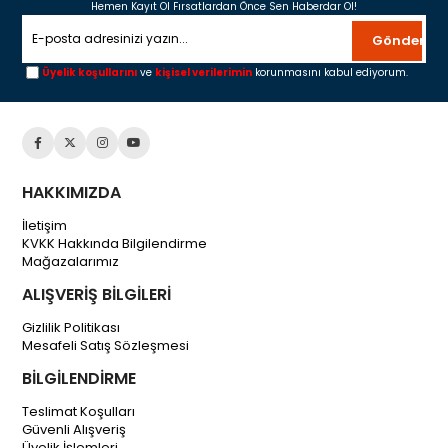
Hemen Kayıt Ol Fırsatlardan Önce Sen Haberdar Ol!
Gönder
Üyelik koşullarını
ve
kişisel verilerimin
korunmasını kabul ediyorum.
HAKKIMIZDA
İletişim
KVKK Hakkında Bilgilendirme
Mağazalarımız
ALIŞVERİŞ BİLGİLERİ
Gizlilik Politikası
Mesafeli Satış Sözleşmesi
BİLGİLENDİRME
Teslimat Koşulları
Güvenli Alışveriş
Üyelik İşlemleri