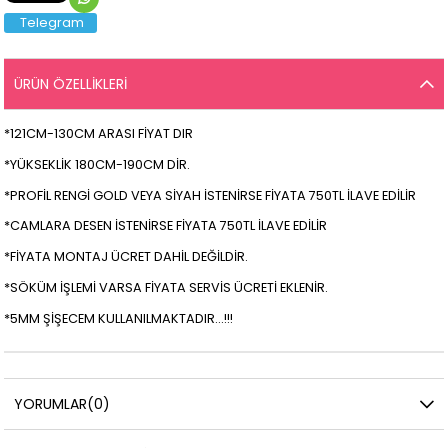
Telegram
ÜRÜN ÖZELLIKLERI
*121CM-130CM ARASI FİYAT DIR
*YÜKSEKLİK 180CM-190CM DİR.
*PROFİL RENGİ GOLD VEYA SİYAH İSTENİRSE FİYATA 750TL İLAVE EDİLİR
*CAMLARA DESEN İSTENİRSE FİYATA 750TL İLAVE EDİLİR
*FİYATA MONTAJ ÜCRET DAHİL DEĞİLDİR.
*SÖKÜM İŞLEMİ VARSA FİYATA SERVİS ÜCRETİ EKLENİR.
*5MM ŞİŞECEM KULLANILMAKTADIR...!!!
YORUMLAR
(0)