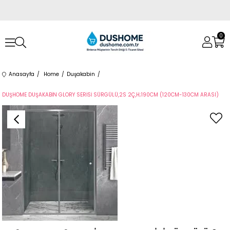
0
Anasayfa
Home
Duşakabin
DUŞHOME DUŞAKABİN GLORY SERİSİ SÜRGÜLÜ,2S 2Ç,H;190CM (120CM-130CM ARASI)