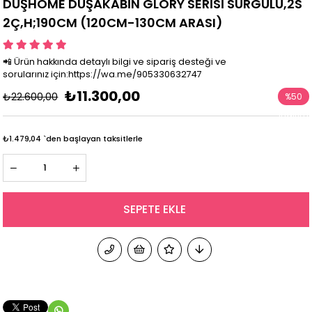
DUŞHOME DUŞAKABİN GLORY SERİSİ SÜRGÜLÜ,2S
2Ç,H;190CM (120CM-130CM ARASI)
📲 Ürün hakkında detaylı bilgi ve sipariş desteği ve
sorularınız için:https://wa.me/905330632747
₺11.300,00
₺22.600,00
%
50
İndirim
₺1.479,04
`den başlayan taksitlerle