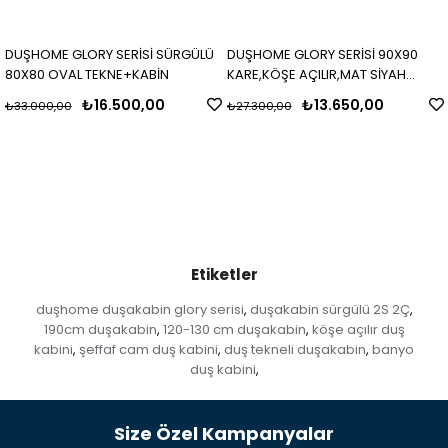
DUŞHOME GLORY SERİSİ SÜRGÜLÜ
DUŞHOME GLORY SERİSİ 90X90
80X80 OVAL TEKNE+KABİN
KARE,KÖŞE AÇILIR,MAT SİYAH
PROFİL,BUZLU CAM,H,190CM KABİN
₺16.500,00
₺13.650,00
₺33.000,00
₺27.300,00
Etiketler
duşhome duşakabin glory serisi
duşakabin sürgülü 2S 2Ç
,
,
190cm duşakabin
120-130 cm duşakabin
köşe açılır duş
,
,
kabini
şeffaf cam duş kabini
duş tekneli duşakabin
banyo
,
,
,
duş kabini
,
Size Özel Kampanyalar