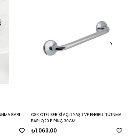
TUNMA BARI
CSK OTEL SERİSİ AÇILI YAŞLI VE ENGELLİ TUTNMA
CSK O
BARI Q20 PİRİNÇ 30CM
ENGEL
₺1.063,00
₺97