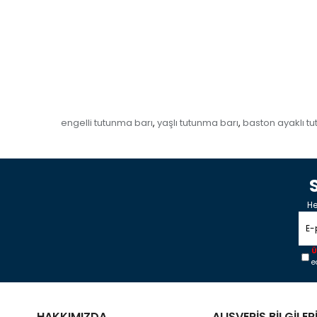
engelli tutunma barı
yaşlı tutunma barı
baston ayaklı t
,
,
He
Ü
e
HAKKIMIZDA
ALIŞVERİŞ BİLGİLER