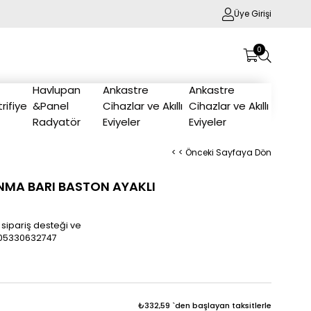
Üye Girişi
0
Havlupan
Ankastre
Ankastre
trifiye
&Panel
Cihazlar ve Akıllı
Cihazlar ve Akıllı
Radyatör
Eviyeler
Eviyeler
< < Önceki Sayfaya Dön
UNMA BARI BASTON AYAKLI
 sipariş desteği ve
/905330632747
₺332,59
`den başlayan taksitlerle