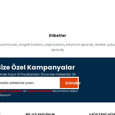
Etiketler
utunma barı
engelli baston
yaşlı baston
tutunma aparatı
destek çub
,
,
,
,
aparatı
,
Size Özel Kampanyalar
men Kayıt Ol Fırsatlardan Önce Sen Haberdar Ol!
Gönder
yelik koşullarını
ve
kişisel verilerimin
korunmasını kabul
diyorum.
İ
BİLGİLENDİRME
MÜŞTERİ HİZ