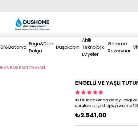
Akıllı
Fuga&Derz
Gömme
ür&Batarya
Duşakabin
Teknolojik
Vi
Dolgu
Rezervuar
Eviyeler
TUNMA BARI BASTON AYAKLI
ENGELLİ VE YAŞLI TUT
📲 Ürün hakkında detaylı bilgi ve
›
sorularınız için:https://wa.me
₺2.541,00