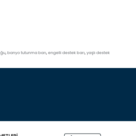
uğu
banyo tutunma barı
engelli destek barı
yaşlı destek
,
,
,
METLERİ