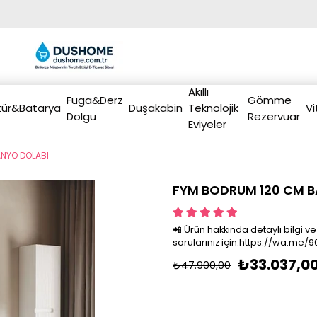
Akıllı
Fuga&Derz
Gömme
ür&Batarya
Duşakabin
Teknolojik
Vi
Dolgu
Rezervuar
Eviyeler
NYO DOLABI
FYM BODRUM 120 CM B
📲 Ürün hakkında detaylı bilgi ve
sorularınız için:https://wa.me
₺33.037,0
₺47.900,00