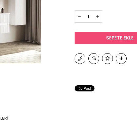
›
LERI