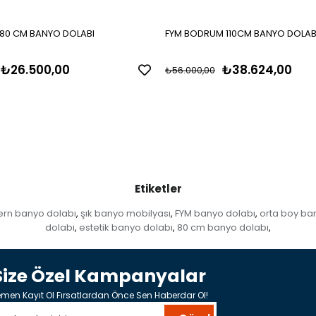
Y 80 CM BANYO DOLABI
FYM BODRUM 110CM BANYO DOLAB
₺26.500,00
₺38.624,00
₺56.000,00
Etiketler
rn banyo dolabı
şık banyo mobilyası
FYM banyo dolabı
orta boy ba
,
,
,
dolabı
estetik banyo dolabı
80 cm banyo dolabı
,
,
,
Size Özel Kampanyalar
men Kayıt Ol Fırsatlardan Önce Sen Haberdar Ol!