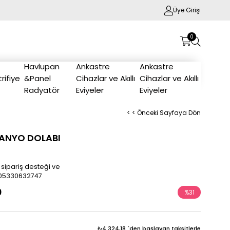
Üye Girişi
0
Havlupan
Ankastre
Ankastre
trifiye
&Panel
Cihazlar ve Akıllı
Cihazlar ve Akıllı
Radyatör
Eviyeler
Eviyeler
< < Önceki Sayfaya Dön
ANYO DOLABI
 sipariş desteği ve
/905330632747
0
%
31
İndirim
₺4.324,18
`den başlayan taksitlerle