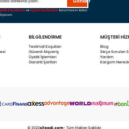
Gönder
yelik koşullarını
ve
kişisel verilerimin
korunmasını kabul
diyorum.
İ
BİLGİLENDİRME
MÜŞTERİ HİZ
Teslimat Koşulları
Blog
esi
Güvenli Alışveriş
Sıkça Sorulan S
Üyelik İşlemleri
Yardım
Garanti Şartları
Kargom Nered
© 2023
siteadi.com
- Tüm Hakları Saklıdır.