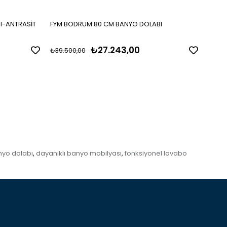
I-ANTRASİT
FYM BODRUM 80 CM BANYO DOLABI
FYM B
₺27.243,00
₺39.500,00
₺39.9
nyo dolabı
dayanıklı banyo mobilyası
fonksiyonel lavabo
,
,