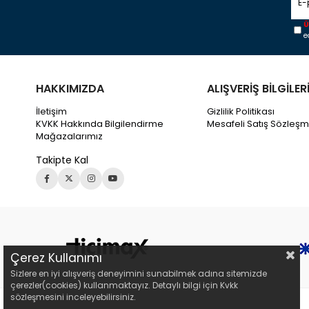
Ü
e
HAKKIMIZDA
ALIŞVERİŞ BİLGİLER
İletişim
Gizlilik Politikası
KVKK Hakkında Bilgilendirme
Mesafeli Satış Sözleşm
Mağazalarımız
Takipte Kal
Çerez Kullanımı
Sizlere en iyi alışveriş deneyimini sunabilmek adına sitemizde
çerezler(cookies) kullanmaktayız. Detaylı bilgi için Kvkk
sözleşmesini inceleyebilirsiniz.