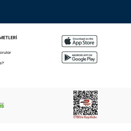
METLERİ
orular
e?