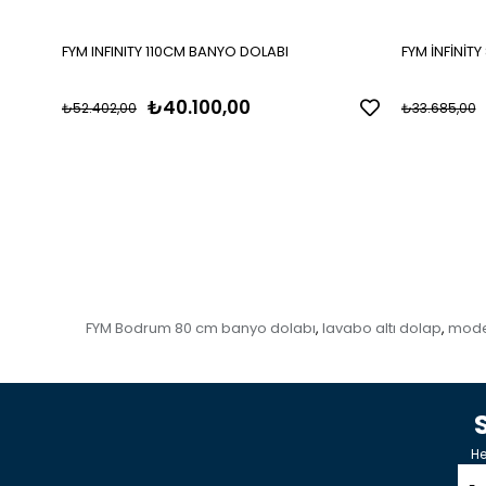
FYM INFINITY 110CM BANYO DOLABI
FYM İNFİNİT
₺40.100,00
₺52.402,00
₺33.685,00
FYM Bodrum 80 cm banyo dolabı
lavabo altı dolap
mode
,
,
He