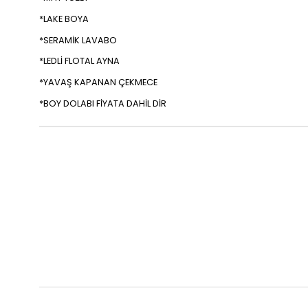
*LAKE BOYA
*SERAMİK LAVABO
*LEDLİ FLOTAL AYNA
*YAVAŞ KAPANAN ÇEKMECE
*BOY DOLABI FİYATA DAHİL DİR