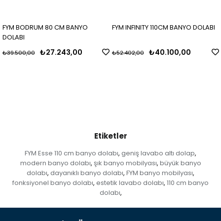
FYM BODRUM 80 CM BANYO
FYM INFINITY 110CM BANYO DOLABI
DOLABI
₺27.243,00
₺40.100,00
₺39.500,00
₺52.402,00
Etiketler
FYM Esse 110 cm banyo dolabı
geniş lavabo altı dolap
,
,
modern banyo dolabı
şık banyo mobilyası
büyük banyo
,
,
dolabı
dayanıklı banyo dolabı
FYM banyo mobilyası
,
,
,
fonksiyonel banyo dolabı
estetik lavabo dolabı
110 cm banyo
,
,
dolabı
,