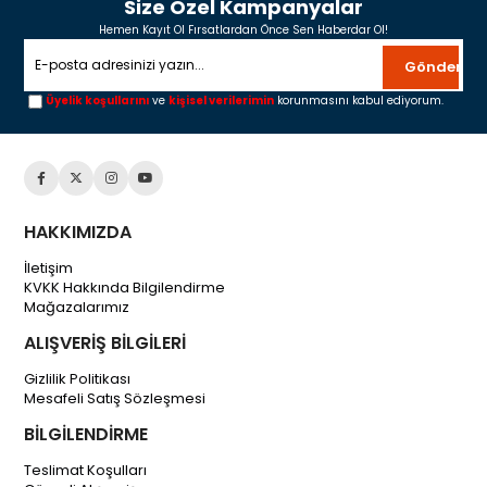
Size Özel Kampanyalar
Hemen Kayıt Ol Fırsatlardan Önce Sen Haberdar Ol!
Gönder
Üyelik koşullarını
ve
kişisel verilerimin
korunmasını kabul ediyorum.
HAKKIMIZDA
İletişim
KVKK Hakkında Bilgilendirme
Mağazalarımız
ALIŞVERİŞ BİLGİLERİ
Gizlilik Politikası
Mesafeli Satış Sözleşmesi
BİLGİLENDİRME
Teslimat Koşulları