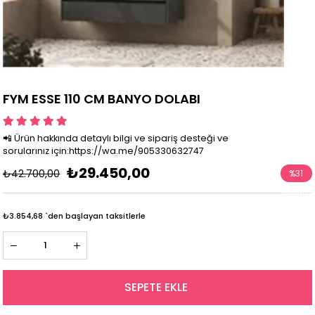
FYM ESSE 110 CM BANYO DOLABI
📲 Ürün hakkında detaylı bilgi ve sipariş desteği ve
sorularınız için:https://wa.me/905330632747
₺29.450,00
₺42.700,00
%
31
İndirim
₺3.854,68
`den başlayan taksitlerle