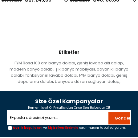
₺39.500,00
₺52.402,00
Etiketler
FYM Rosa 100 cm banyo dolabı
geniş lavabo altı dolap
,
,
modern banyo dolabı
şık banyo mobilyası
dayanıklı banyo
,
,
dolabı
fonksiyonel lavabo dolabı
FYM banyo dolabı
geniş
,
,
,
depolama dolabı
banyoda düzen sağlayan dolap
,
,
Size Özel Kampanyalar
Hemen Kayıt Ol Fırsatlardan Önce Sen Haberdar Ol!
Gönder
Üyelik koşullarını
ve
kişisel verilerimin
korunmasını kabul ediyorum.