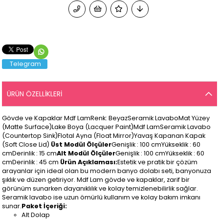
Telegram
ÜRÜN ÖZELLIKLERI
Gövde ve Kapaklar Mdf LamRenk: BeyazSeramik LavaboMat Yüzey
(Matte Surface)Lake Boya (Lacquer Paint)Mdf LamSeramik Lavabo
(Countertop Sink)Flotal Ayna (Float Mirror)Yavaş Kapanan Kapak
(Soft Close Lid)
Üst Modül
Ölçüler
Genişlik : 100 cmYükseklik : 60
cmDerinlik : 15 cm
Alt Modül Ölçüler
Genişlik : 100 cmYükseklik : 60
cmDerinlik : 45 cm
Ürün Açıklaması:
Estetik ve pratik bir çözüm
arayanlar için ideal olan bu modern banyo dolabı seti, banyonuza
şıklık ve düzen getiriyor. Mdf Lam gövde ve kapaklar, zarif bir
görünüm sunarken dayanıklılık ve kolay temizlenebilirlik sağlar.
Seramik lavabo ise uzun ömürlü kullanım ve kolay bakım imkanı
sunar.
Paket İçeriği:
Alt Dolap