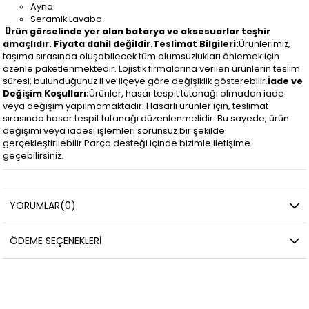
Ayna
Seramik Lavabo
Ürün görselinde yer alan batarya ve aksesuarlar teşhir
amaçlıdır. Fiyata dahil değildir.
Teslimat Bilgileri:
Ürünlerimiz,
taşıma sırasında oluşabilecek tüm olumsuzlukları önlemek için
özenle paketlenmektedir. Lojistik firmalarına verilen ürünlerin teslim
süresi, bulunduğunuz il ve ilçeye göre değişiklik gösterebilir.
İade ve
Değişim Koşulları:
Ürünler, hasar tespit tutanağı olmadan iade
veya değişim yapılmamaktadır. Hasarlı ürünler için, teslimat
sırasında hasar tespit tutanağı düzenlenmelidir. Bu sayede, ürün
değişimi veya iadesi işlemleri sorunsuz bir şekilde
gerçekleştirilebilir.Parça desteği içinde bizimle iletişime
geçebilirsiniz.
YORUMLAR
(0)
ÖDEME SEÇENEKLERI