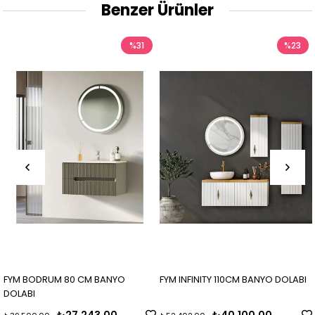
Benzer Ürünler
%31
%23
FYM BODRUM 80 CM BANYO
FYM INFINITY 110CM BANYO DOLABI
DOLABI
₺27.243,00
₺40.100,00