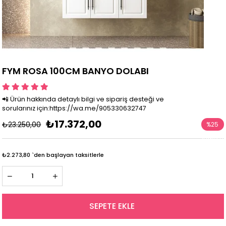
FYM ROSA 100CM BANYO DOLABI
📲 Ürün hakkında detaylı bilgi ve sipariş desteği ve
sorularınız için:https://wa.me/905330632747
₺17.372,00
₺23.250,00
%
25
İndirim
₺2.273,80
`den başlayan taksitlerle