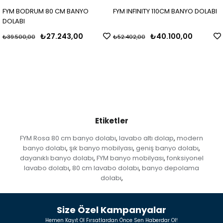
FYM BODRUM 80 CM BANYO
FYM INFINITY 110CM BANYO DOLABI
DOLABI
₺27.243,00
₺40.100,00
₺39.500,00
₺52.402,00
Etiketler
FYM Rosa 80 cm banyo dolabı
lavabo altı dolap
modern
,
,
banyo dolabı
şık banyo mobilyası
geniş banyo dolabı
,
,
,
dayanıklı banyo dolabı
FYM banyo mobilyası
fonksiyonel
,
,
lavabo dolabı
80 cm lavabo dolabı
banyo depolama
,
,
dolabı
,
Size Özel Kampanyalar
Hemen Kayıt Ol Fırsatlardan Önce Sen Haberdar Ol!