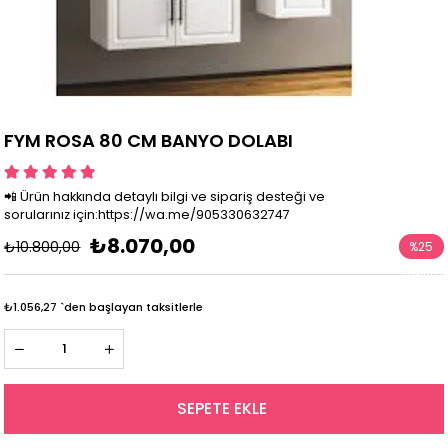
FYM ROSA 80 CM BANYO DOLABI
📲 Ürün hakkında detaylı bilgi ve sipariş desteği ve
sorularınız için:https://wa.me/905330632747
₺8.070,00
₺10.800,00
%
25
İndirim
₺1.056,27
`den başlayan taksitlerle