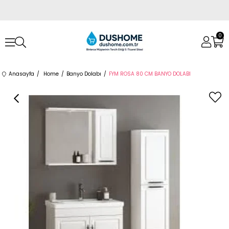
0
Anasayfa
Home
Banyo Dolabı
FYM ROSA 80 CM BANYO DOLABI
›