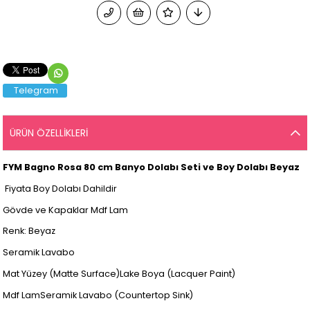
Telegram
ÜRÜN ÖZELLIKLERI
FYM Bagno Rosa 80 cm Banyo Dolabı Seti ve Boy Dolabı Beyaz
Fiyata Boy Dolabı Dahildir
Gövde ve Kapaklar Mdf Lam
Renk: Beyaz
Seramik Lavabo
Mat Yüzey (Matte Surface)Lake Boya (Lacquer Paint)
Mdf LamSeramik Lavabo (Countertop Sink)