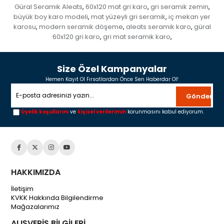
Güral Seramik Aleats
60x120 mat gri karo
gri seramik zemin
,
,
,
büyük boy karo modeli
mat yüzeyli gri seramik
iç mekan yer
,
,
karosu
modern seramik döşeme
aleats seramik karo
güral
,
,
,
60x120 gri karo
gri mat seramik karo
,
,
Size Özel Kampanyalar
Hemen Kayıt Ol Fırsatlardan Önce Sen Haberdar Ol!
Gönder
Üyelik koşullarını
ve
kişisel verilerimin
korunmasını kabul ediyorum.
HAKKIMIZDA
İletişim
KVKK Hakkında Bilgilendirme
Mağazalarımız
ALIŞVERİŞ BİLGİLERİ