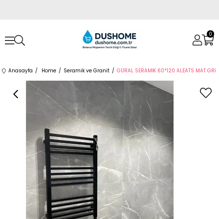
0
Anasayfa
Home
Seramik ve Granit
GÜRAL SERAMİK 60*120 ALEATS MAT GRİ
›