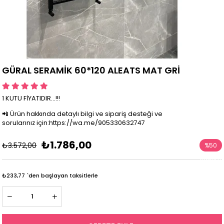
GÜRAL SERAMİK 60*120 ALEATS MAT GRİ
1 KUTU FİYATIDIR...!!!
📲 Ürün hakkında detaylı bilgi ve sipariş desteği ve
sorularınız için:https://wa.me/905330632747
₺1.786,00
₺3.572,00
%
50
İndirim
₺233,77
`den başlayan taksitlerle