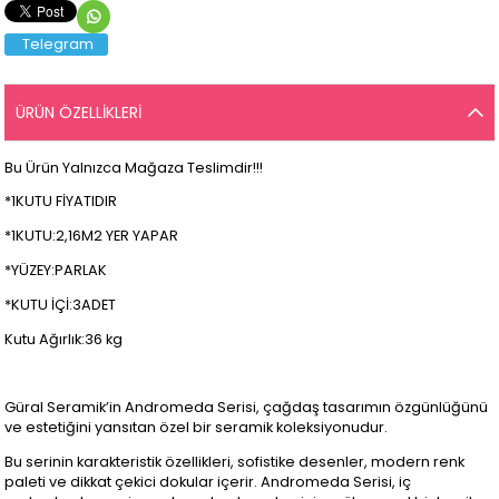
Telegram
ÜRÜN ÖZELLIKLERI
Bu Ürün Yalnızca Mağaza Teslimdir!!!
*1KUTU FİYATIDIR
*1KUTU:2,16M2 YER YAPAR
*YÜZEY:PARLAK
*KUTU İÇİ:3ADET
Kutu Ağırlık:36 kg
Güral Seramik’in Andromeda Serisi, çağdaş tasarımın özgünlüğünü
ve estetiğini yansıtan özel bir seramik koleksiyonudur.
Bu serinin karakteristik özellikleri, sofistike desenler, modern renk
paleti ve dikkat çekici dokular içerir. Andromeda Serisi, iç