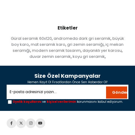
Etiketler
Güral seramik 60x120
andromeda dark gri seramik
büyük
,
,
boy karo
mat seramik karo
gri zemin seramiği
iç mekan
,
,
,
seramiği
modern seramik tasarım
dayanıklı yer karosu
,
,
,
duvar zemin seramik
koyu gri seramik
,
,
Size Özel Kampanyalar
Hemen Kayıt Ol Fırsatlardan Önce Sen Haberdar Ol!
Gönder
Üyelik koşullarını
ve
kişisel verilerimin
korunmasını kabul ediyorum.