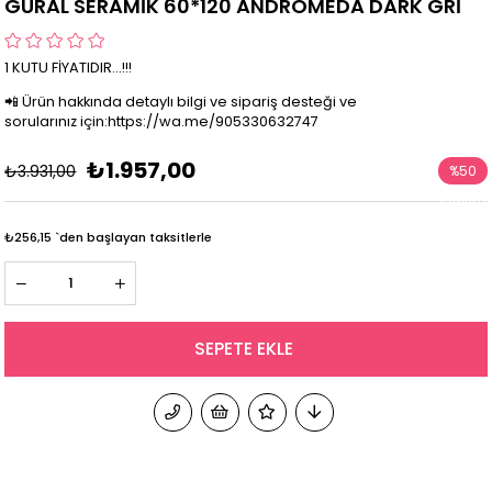
GÜRAL SERAMİK 60*120 ANDROMEDA DARK GRİ
1 KUTU FİYATIDIR...!!!
📲 Ürün hakkında detaylı bilgi ve sipariş desteği ve
sorularınız için:https://wa.me/905330632747
₺1.957,00
₺3.931,00
%
50
İndirim
₺256,15
`den başlayan taksitlerle