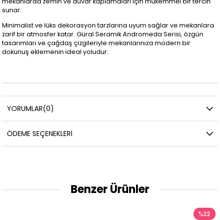
mekanlarda zemin ve duvar kaplamaları için mükemmel bir tercih
sunar.
Minimalist ve lüks dekorasyon tarzlarına uyum sağlar ve mekanlara
zarif bir atmosfer katar. Güral Seramik Andromeda Serisi, özgün
tasarımları ve çağdaş çizgileriyle mekanlarınıza modern bir
dokunuş eklemenin ideal yoludur.
YORUMLAR
(0)
ÖDEME SEÇENEKLERI
Benzer Ürünler
%22