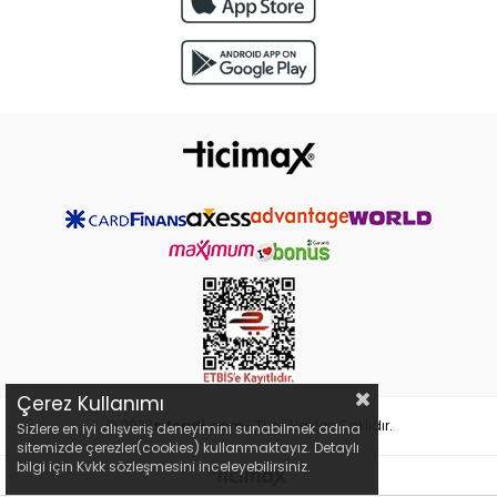
Çerez Kullanımı
© 2023
siteadi.com
- Tüm Hakları Saklıdır.
Sizlere en iyi alışveriş deneyimini sunabilmek adına
sitemizde çerezler(cookies) kullanmaktayız. Detaylı
bilgi için Kvkk sözleşmesini inceleyebilirsiniz.