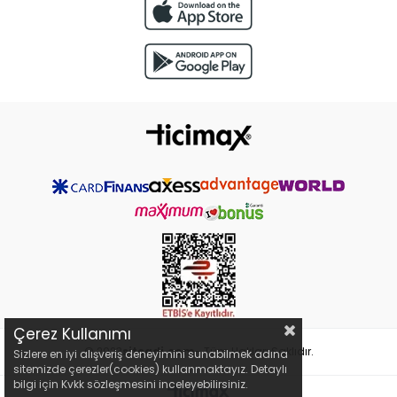
Çerez Kullanımı
© 2023
siteadi.com
- Tüm Hakları Saklıdır.
Sizlere en iyi alışveriş deneyimini sunabilmek adına
sitemizde çerezler(cookies) kullanmaktayız. Detaylı
bilgi için Kvkk sözleşmesini inceleyebilirsiniz.