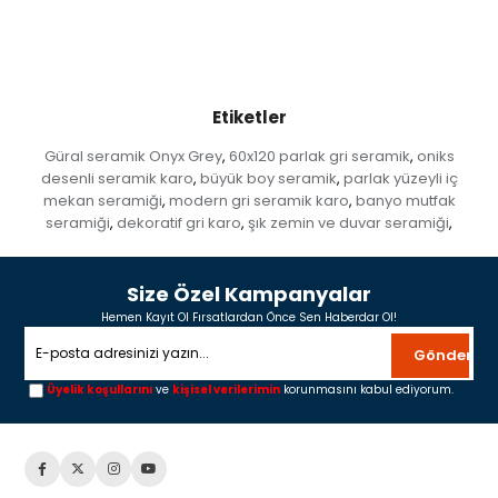
Etiketler
Güral seramik Onyx Grey
60x120 parlak gri seramik
oniks
,
,
desenli seramik karo
büyük boy seramik
parlak yüzeyli iç
,
,
mekan seramiği
modern gri seramik karo
banyo mutfak
,
,
seramiği
dekoratif gri karo
şık zemin ve duvar seramiği
,
,
,
Size Özel Kampanyalar
Hemen Kayıt Ol Fırsatlardan Önce Sen Haberdar Ol!
Gönder
Üyelik koşullarını
ve
kişisel verilerimin
korunmasını kabul ediyorum.