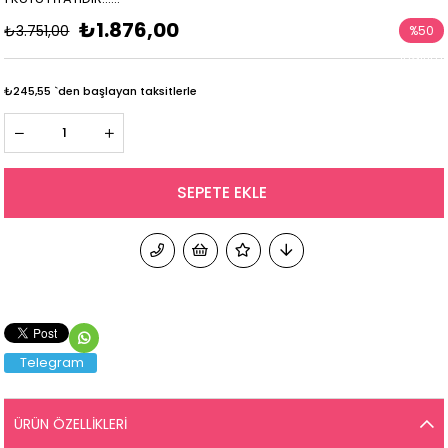
₺1.876,00
₺3.751,00
%
50
İndirim
₺245,55
`den başlayan taksitlerle
Telegram
ÜRÜN ÖZELLIKLERI