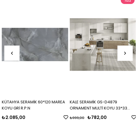
%22
KÜTAHYA SERAMİK 60*120 MAREA
KALE SERAMİK GS-D4879
KOYU GRİ R.P.N
ORNAMENT MULTİ KOYU 33*33
MAT
₺2.085,00
₺782,00
₺999,00