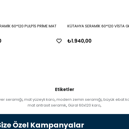
AMİK 60*120 PULPİS PRİME MAT
KÜTAHYA SERAMİK 60*120 VİSTA GR
0
₺1.940,00
Etiketler
 yer seramiği
mat yüzeyli karo
modern zemin seramiği
büyük ebat k
,
,
,
mat antrasit seramik
Güral 60x120 karo
,
,
Size Özel Kampanyalar