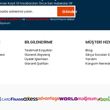
men Kayıt Ol Fırsatlardan Önce Sen Haberdar Ol!
Gönder
yelik koşullarını
ve
kişisel verilerimin
korunmasını kabul
diyorum.
İ
BİLGİLENDİRME
MÜŞTERİ HİZ
Teslimat Koşulları
Blog
esi
Güvenli Alışveriş
Sıkça Sorulan S
Üyelik İşlemleri
Yardım
Garanti Şartları
Kargom Nered