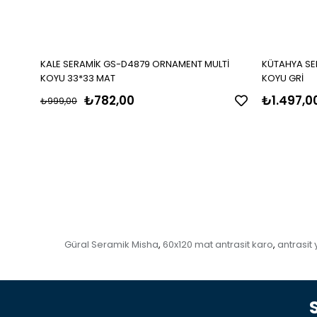
KALE SERAMİK GS-D4879 ORNAMENT MULTİ
KÜTAHYA SER
KOYU 33*33 MAT
KOYU GRİ
₺782,00
₺1.497,0
₺999,00
Güral Seramik Misha
60x120 mat antrasit karo
antrasit
,
,