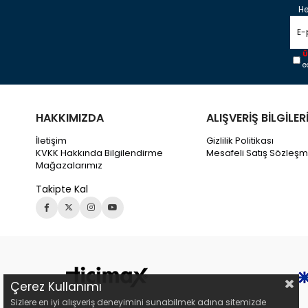
He
Ü
e
HAKKIMIZDA
ALIŞVERİŞ BİLGİLER
İletişim
Gizlilik Politikası
KVKK Hakkında Bilgilendirme
Mesafeli Satış Sözleşm
Mağazalarımız
Takipte Kal
Çerez Kullanımı
Sizlere en iyi alışveriş deneyimini sunabilmek adına sitemizde