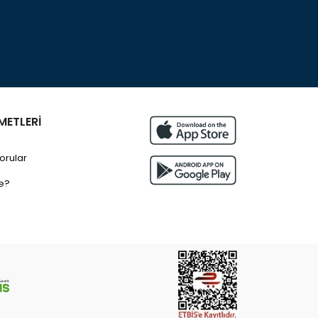
METLERİ
orular
e?