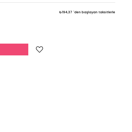
₺194,37
`den başlayan taksitlerle