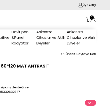
Üye Girişi
0
Havlupan
Ankastre
Ankastre
trifiye
&Panel
Cihazlar ve Akıllı
Cihazlar ve Akıllı
Radyatör
Eviyeler
Eviyeler
< < Önceki Sayfaya Dön
 60*120 MAT ANTRASİT
 sipariş desteği ve
/905330632747
%
60
İndirim