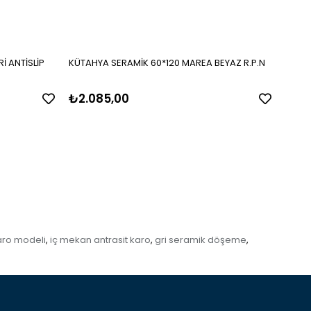
İ ANTİSLİP
KÜTAHYA SERAMİK 60*120 MAREA BEYAZ R.P.N
KÜTAH
R.P.N
₺2.085,00
₺2.
aro modeli
iç mekan antrasit karo
gri seramik döşeme
,
,
,