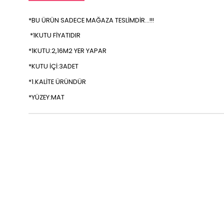
*BU ÜRÜN SADECE MAĞAZA TESLİMDİR...!!!
*1KUTU FİYATIDIR
*1KUTU:2,16M2 YER YAPAR
*KUTU İÇİ:3ADET
*1.KALİTE ÜRÜNDÜR
*YÜZEY:MAT