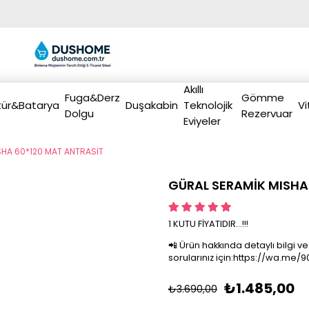
Akıllı
Fuga&Derz
Gömme
ür&Batarya
Duşakabin
Teknolojik
Vi
Dolgu
Rezervuar
Eviyeler
SHA 60*120 MAT ANTRASİT
GÜRAL SERAMİK MISHA
1 KUTU FİYATIDIR...!!!
›
📲 Ürün hakkında detaylı bilgi ve
sorularınız için:https://wa.me
₺1.485,00
₺3.690,00