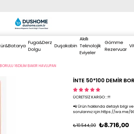
Akıllı
Fuga&Derz
Gömme
ür&Batarya
Duşakabin
Teknolojik
Vi
Dolgu
Rezervuar
Eviyeler
 BORULU 16DİLİM BAKIR HAVLUPAN
İNTE 50*100 DEMİR BO
ÜCRETSİZ KARGO:::!!!
📲 Ürün hakkında detaylı bilgi ve
sorularınız için:https://wa.me
₺8.716,00
₺10.544,00