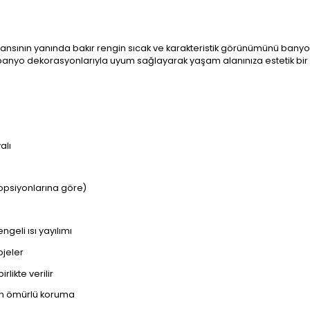
ansının yanında bakır rengin sıcak ve karakteristik görünümünü banyonuz
k banyo dekorasyonlarıyla uyum sağlayarak yaşam alanınıza estetik bir
alı
opsiyonlarına göre)
eli ısı yayılımı
ojeler
likte verilir
un ömürlü koruma