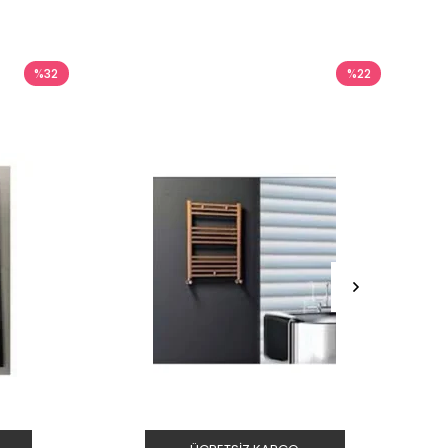
%32
%22