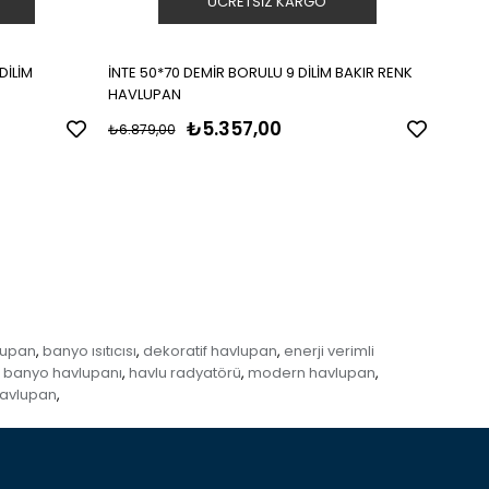
ÜCRETSIZ KARGO
DİLİM
İNTE 50*70 DEMİR BORULU 9 DİLİM BAKIR RENK
İNTE 
HAVLUPAN
HAVL
₺5.357,00
₺6.879,00
₺5.20
lupan
banyo ısıtıcısı
dekoratif havlupan
enerji verimli
,
,
,
banyo havlupanı
havlu radyatörü
modern havlupan
,
,
,
avlupan
,