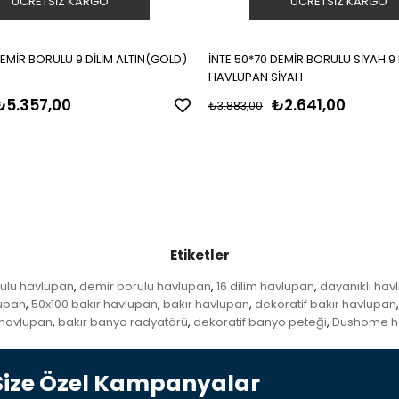
ÜCRETSIZ KARGO
ÜCRETSIZ KARGO
DEMİR BORULU 9 DİLİM ALTIN(GOLD)
İNTE 50*70 DEMİR BORULU SİYAH 9 
HAVLUPAN SİYAH
₺5.357,00
₺2.641,00
₺3.883,00
Etiketler
rulu havlupan
demir borulu havlupan
16 dilim havlupan
dayanıklı hav
,
,
,
lupan
50x100 bakır havlupan
bakır havlupan
dekoratif bakır havlupan
,
,
,
,
 havlupan
bakır banyo radyatörü
dekoratif banyo peteği
Dushome h
,
,
,
Size Özel Kampanyalar