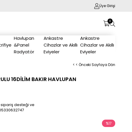
Üye Girişi
0
Havlupan
Ankastre
Ankastre
trifiye
&Panel
Cihazlar ve Akıllı
Cihazlar ve Akıllı
Radyatör
Eviyeler
Eviyeler
< < Önceki Sayfaya Dön
RULU 16DİLİM BAKIR HAVLUPAN
 sipariş desteği ve
/905330632747
%
17
İndirim