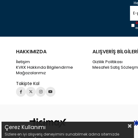
He
Ü
e
HAKKIMIZDA
ALIŞVERİŞ BİLGİLER
İletişim
Gizlilik Politikası
KVKK Hakkında Bilgilendirme
Mesafeli Satış Sözleşm
Mağazalarımız
Takipte Kal
Çerez Kullanımı
Sizlere en iyi alışveriş deneyimini sunabilmek adına sitemizde