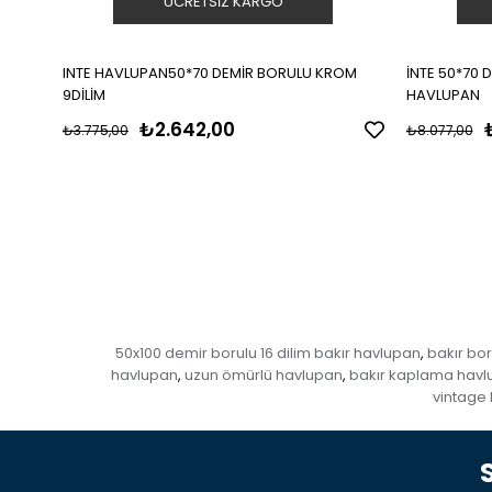
ÜCRETSIZ KARGO
INTE HAVLUPAN50*70 DEMİR BORULU KROM
İNTE 50*70 
9DİLİM
HAVLUPAN
₺2.642,00
₺3.775,00
₺8.077,00
50x100 demir borulu 16 dilim bakır havlupan
bakır bo
,
havlupan
uzun ömürlü havlupan
bakır kaplama hav
,
,
vintage