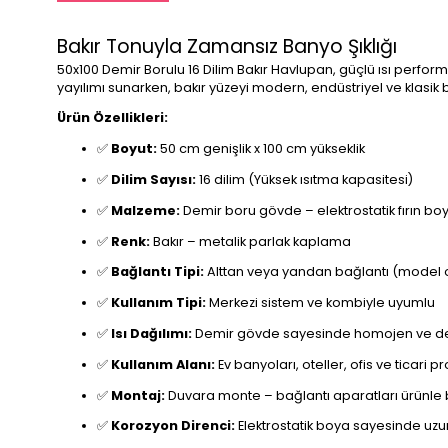
Bakır Tonuyla Zamansız Banyo Şıklığı
50x100 Demir Borulu 16 Dilim Bakır Havlupan, güçlü ısı perform
yayılımı sunarken, bakır yüzeyi modern, endüstriyel ve klasi
Ürün Özellikleri:
✅
Boyut:
50 cm genişlik x 100 cm yükseklik
✅
Dilim Sayısı:
16 dilim (Yüksek ısıtma kapasitesi)
✅
Malzeme:
Demir boru gövde – elektrostatik fırın boy
✅
Renk:
Bakır – metalik parlak kaplama
✅
Bağlantı Tipi:
Alttan veya yandan bağlantı (model 
✅
Kullanım Tipi:
Merkezi sistem ve kombiyle uyumlu
✅
Isı Dağılımı:
Demir gövde sayesinde homojen ve deng
✅
Kullanım Alanı:
Ev banyoları, oteller, ofis ve ticari pr
✅
Montaj:
Duvara monte – bağlantı aparatları ürünle bir
✅
Korozyon Direnci:
Elektrostatik boya sayesinde uz