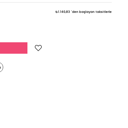
₺1.140,83
`den başlayan taksitlerle