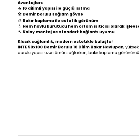
Avantajları:
🔥
16 dilimli yapısı ile güçlü ısıtma
🛠️
Demir borulu sağlam gövde
🎨
Bakır kaplama ile estetik görünüm
💧
Hem havlu kurutucu hem ortam ısıtıcısı olarak işlevs
🔧
Kolay montaj ve standart bağlantı uyumu
Klasik sağlamlık, modern estetikle buluştu!
İNTE 50x100 Demir Borulu 16 Dilim Bakır Havlupan
, yükse
borulu yapısı uzun ömür sağlarken, bakır kaplama görünümüyle 