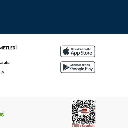
METLERİ
orular
e?