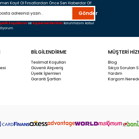
men Kayıt Ol Fırsatlardan Önce Sen Haberdar Ol!
Gönder
yelik koşullarını
ve
kişisel verilerimin
korunmasını kabul
diyorum.
İ
BİLGİLENDİRME
MÜŞTERİ HİZ
Teslimat Koşulları
Blog
esi
Güvenli Alışveriş
Sıkça Sorulan S
Üyelik İşlemleri
Yardım
Garanti Şartları
Kargom Nered