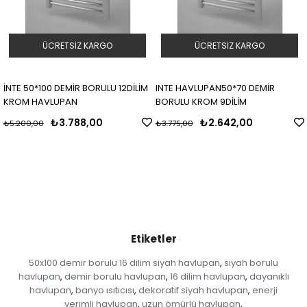
ÜCRETSIZ KARGO
ÜCRETSIZ KARGO
İNTE 50*100 DEMİR BORULU 12DİLİM
INTE HAVLUPAN50*70 DEMİR
KROM HAVLUPAN
BORULU KROM 9DİLİM
₺3.788,00
₺2.642,00
₺5.200,00
₺3.775,00
Etiketler
50x100 demir borulu 16 dilim siyah havlupan
siyah borulu
,
havlupan
demir borulu havlupan
16 dilim havlupan
dayanıklı
,
,
,
havlupan
banyo ısıtıcısı
dekoratif siyah havlupan
enerji
,
,
,
verimli havlupan
uzun ömürlü havlupan
,
,