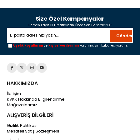
Size Özel Kampanyalar
Hemen Kayıt Ol Fırsatlardan Önce Sen Haberdar Ol!
Gönder
Üyelik koşullarını
ve
kişisel verilerimin
korunmasını kabul ediyorum.
HAKKIMIZDA
İletişim
KVKK Hakkında Bilgilendirme
Mağazalarımız
ALIŞVERİŞ BİLGİLERİ
Gizlilik Politikası
Mesafeli Satış Sözleşmesi