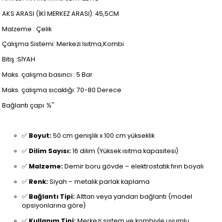
AKS ARASI (İKİ MERKEZ ARASI): 45,5CM
Malzeme : Çelik
Çalışma Sistemi: Merkezi Isıtma,Kombi
Bitiş :SİYAH
Maks. çalışma basıncı : 5 Bar
Maks. çalışma sıcaklığı: 70-80 Derece
Bağlantı çapı :½''
✅
Boyut:
50 cm genişlik x 100 cm yükseklik
✅
Dilim Sayısı:
16 dilim (Yüksek ısıtma kapasitesi)
✅
Malzeme:
Demir boru gövde – elektrostatik fırın boyalı
✅
Renk:
Siyah – metalik parlak kaplama
✅
Bağlantı Tipi:
Alttan veya yandan bağlantı (model
opsiyonlarına göre)
✅
Kullanım Tipi:
Merkezi sistem ve kombiyle uyumlu