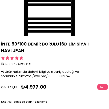
İNTE 50*100 DEMİR BORULU 16DİLİM SİYAH
HAVLUPAN
ÜCRETSİZ KARGO:::!!!
📲 Ürün hakkında detaylı bilgi ve sipariş desteği ve
sorularınız için:https://wa.me/905330632747
₺4.977,00
₺6.977,00
%
29
İndirim
₺651,43
`den başlayan taksitlerle