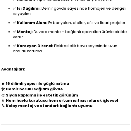
✅
Isı Dağılımı:
Demir gövde sayesinde homojen ve dengeli
ısı yayılımı
✅
Kullanım Alanı:
Ev banyoları, oteller, ofis ve ticari projeler
✅
Montaj:
Duvara monte – bağlantı aparatları ürünle birlikte
verilir
✅
Korozyon Direnci:
Elektrostatik boya sayesinde uzun
ömürlü koruma
Avantajları:
🔥
16 dilimli yapısı ile güçlü ısıtma
🛠️
Demir borulu sağlam gövde
🎨
Siyah kaplama ile estetik görünüm
💧
Hem havlu kurutucu hem ortam ısıtıcısı olarak işlevsel
🔧
Kolay montaj ve standart bağlantı uyumu