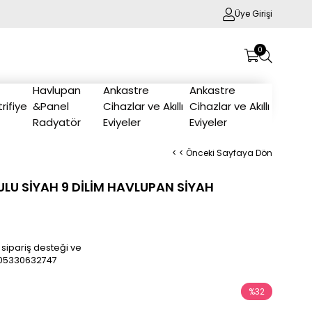
Üye Girişi
0
Havlupan
Ankastre
Ankastre
trifiye
&Panel
Cihazlar ve Akıllı
Cihazlar ve Akıllı
Radyatör
Eviyeler
Eviyeler
< < Önceki Sayfaya Dön
ULU SİYAH 9 DİLİM HAVLUPAN SİYAH
 sipariş desteği ve
/905330632747
%
32
İndirim