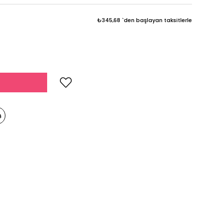
₺345,68
`den başlayan taksitlerle