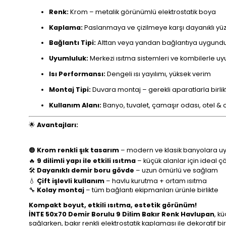
Renk:
Krom – metalik görünümlü elektrostatik boya
Kaplama:
Paslanmaya ve çizilmeye karşı dayanıklı yü
Bağlantı Tipi:
Alttan veya yandan bağlantıya uygundu
Uyumluluk:
Merkezi ısıtma sistemleri ve kombilerle u
Isı Performansı:
Dengeli ısı yayılımı, yüksek verim
Montaj Tipi:
Duvara montaj – gerekli aparatlarla birlik
Kullanım Alanı:
Banyo, tuvalet, çamaşır odası, otel & o
🌟
Avantajları:
🟠
Krom renkli şık tasarım
– modern ve klasik banyolara u
🔥
9 dilimli yapı ile etkili ısıtma
– küçük alanlar için ideal 
🛠️
Dayanıklı demir boru gövde
– uzun ömürlü ve sağlam
💧
Çift işlevli kullanım
– havlu kurutma + ortam ısıtma
🔧
Kolay montaj
– tüm bağlantı ekipmanları ürünle birlikte
Kompakt boyut, etkili ısıtma, estetik görünüm!
İNTE 50x70 Demir Borulu 9 Dilim Bakır Renk Havlupan
, k
sağlarken, bakır renkli elektrostatik kaplaması ile dekoratif 