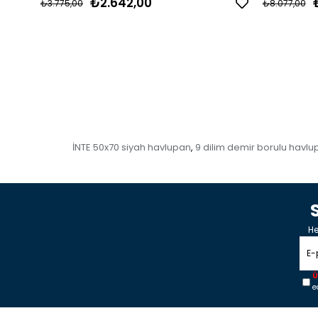
₺2.642,00
₺3.775,00
₺8.077,00
İNTE 50x70 siyah havlupan
9 dilim demir borulu havl
,
He
Ü
e