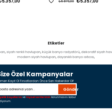
₺5.357,00
₺5.357,00
₺6.879,00
Etiketler
upan
siyah renkli havlupan
küçük banyo radyatörü
dekoratif siyah ha
,
,
,
modern siyah havlupan
dayanıklı banyo ısıtıcısı
,
,
Size Özel Kampanyalar
men Kayıt Ol Fırsatlardan Önce Sen Haberdar Ol!
Gönder
yelik koşullarını
ve
kişisel verilerimin
korunmasını kabul
diyorum.