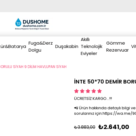
Akıllı
Fuga&Derz
Gömme
ür&Batarya
Duşakabin
Teknolojik
Vi
Dolgu
Rezervuar
Eviyeler
BORULU SİYAH 9 DİLİM HAVLUPAN SİYAH
İNTE 50*70 DEMİR BOR
ÜCRETSİZ KARGO...!!!
📲 Ürün hakkında detaylı bilgi ve
sorularınız için:https://wa.me
₺2.641,00
₺3.883,00