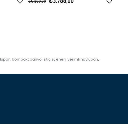
₺3.788,00
₺5.200,00
₺8.80
vlupan
kompakt banyo ısıtıcısı
enerji verimli havlupan
,
,
,