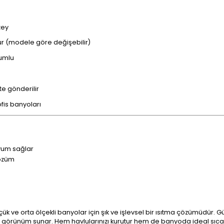
zey
r (modele göre değişebilir)
yumlu
te gönderilir
fis banyoları
yum sağlar
çözüm
üçük ve orta ölçekli banyolar için şık ve işlevsel bir ısıtma çözümüdür. 
bir görünüm sunar. Hem havlularınızı kurutur hem de banyoda ideal sıcak