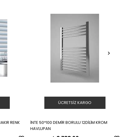
ÜCRETSIZ KARGO
BAKIR RENK
İNTE 50*100 DEMİR BORULU 12DİLİM KROM
İNTE 
HAVLUPAN
HAVL