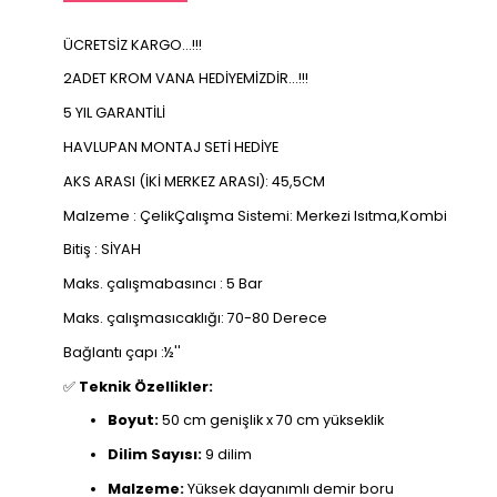
ÜCRETSİZ KARGO...!!!
2ADET KROM VANA HEDİYEMİZDİR...!!!
5 YIL GARANTİLİ
HAVLUPAN MONTAJ SETİ HEDİYE
AKS ARASI (İKİ MERKEZ ARASI): 45,5CM
Malzeme : ÇelikÇalışma Sistemi: Merkezi Isıtma,Kombi
Bitiş : SİYAH
Maks. çalışmabasıncı : 5 Bar
Maks. çalışmasıcaklığı: 70-80 Derece
Bağlantı çapı :½''
✅
Teknik Özellikler:
Boyut:
50 cm genişlik x 70 cm yükseklik
Dilim Sayısı:
9 dilim
Malzeme:
Yüksek dayanımlı demir boru