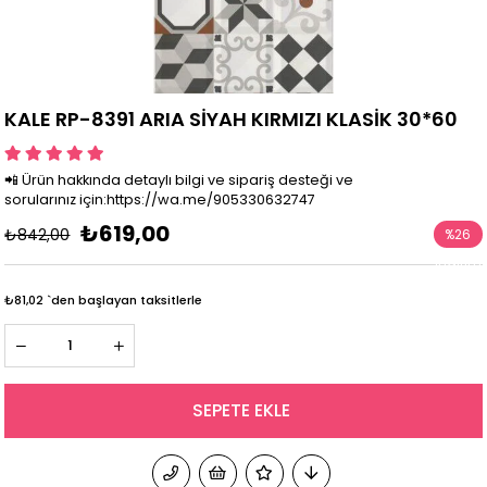
KALE RP-8391 ARIA SİYAH KIRMIZI KLASİK 30*60
📲 Ürün hakkında detaylı bilgi ve sipariş desteği ve
sorularınız için:https://wa.me/905330632747
₺619,00
₺842,00
%
26
İndirim
₺81,02
`den başlayan taksitlerle