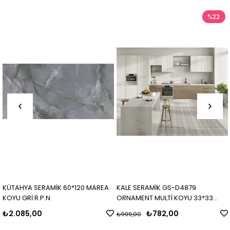
%22
KÜTAHYA SERAMİK 60*120 MAREA
KALE SERAMİK GS-D4879
KOYU GRİ R.P.N
ORNAMENT MULTİ KOYU 33*33
MAT
₺2.085,00
₺782,00
₺999,00