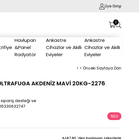
Üye Girişi
0
Havlupan
Ankastre
Ankastre
trifiye
&Panel
Cihazlar ve Akıllı
Cihazlar ve Akıllı
Radyatör
Eviyeler
Eviyeler
< < Önceki Sayfaya Dön
ULTRAFUGA AKDENİZ MAVİ 20KG-2276
 sipariş desteği ve
/905330632747
%
50
İndirim
₺147,90
`den başlayan taksitlerle