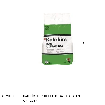
 GRİ 20KG-
KALEKİM DERZ DOLGU FUGA 5KG SATEN
KALEK
GRİ-2054
BEYAZ