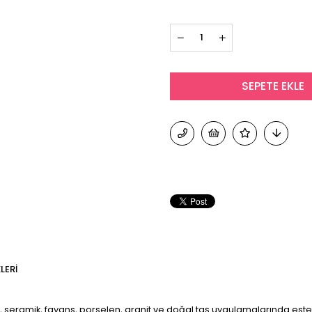
LERI
, seramik, fayans, porselen, granit ve doğal taş uygulamalarında estetik