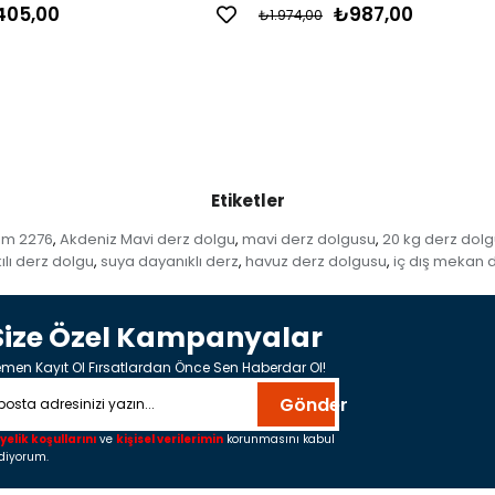
405,00
₺987,00
₺1.974,00
Etiketler
im 2276
Akdeniz Mavi derz dolgu
mavi derz dolgusu
20 kg derz dolg
,
,
,
kılı derz dolgu
suya dayanıklı derz
havuz derz dolgusu
iç dış mekan 
,
,
,
Size Özel Kampanyalar
men Kayıt Ol Fırsatlardan Önce Sen Haberdar Ol!
Gönder
yelik koşullarını
ve
kişisel verilerimin
korunmasını kabul
diyorum.