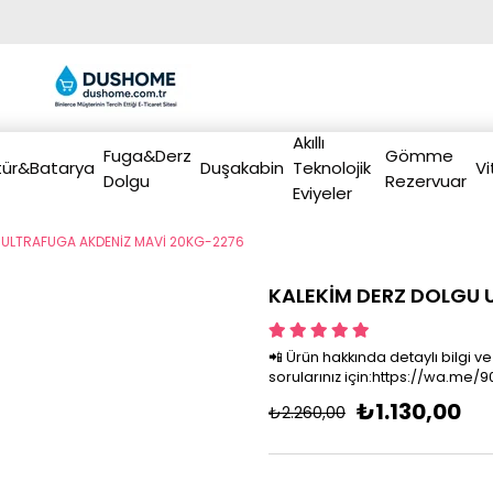
Akıllı
Fuga&Derz
Gömme
ür&Batarya
Duşakabin
Teknolojik
Vi
Dolgu
Rezervuar
Eviyeler
 ULTRAFUGA AKDENİZ MAVİ 20KG-2276
KALEKİM DERZ DOLGU 
📲 Ürün hakkında detaylı bilgi ve
›
sorularınız için:https://wa.me
₺1.130,00
₺2.260,00