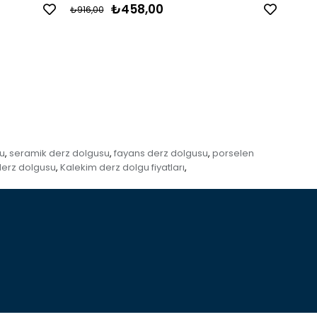
₺458,00
₺916,00
₺1.20
u
seramik derz dolgusu
fayans derz dolgusu
porselen
,
,
,
derz dolgusu
Kalekim derz dolgu fiyatları
,
,