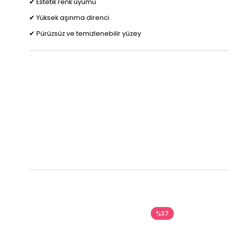
✔ Estetik renk uyumu
✔ Yüksek aşınma direnci
✔ Pürüzsüz ve temizlenebilir yüzey
%37