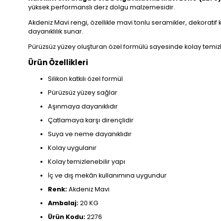
yüksek performanslı derz dolgu malzemesidir.
Akdeniz Mavi rengi, özellikle mavi tonlu seramikler, dekorati
dayanıklılık sunar.
Pürüzsüz yüzey oluşturan özel formülü sayesinde kolay temizl
Ürün Özellikleri
Silikon katkılı özel formül
Pürüzsüz yüzey sağlar
Aşınmaya dayanıklıdır
Çatlamaya karşı dirençlidir
Suya ve neme dayanıklıdır
Kolay uygulanır
Kolay temizlenebilir yapı
İç ve dış mekân kullanımına uygundur
Renk:
Akdeniz Mavi
Ambalaj:
20 KG
Ürün Kodu:
2276