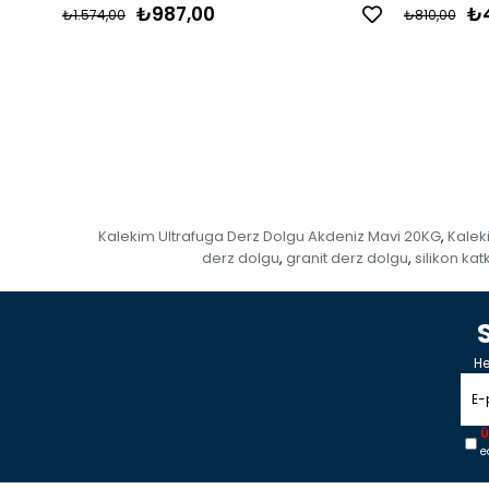
₺987,00
₺
₺1.574,00
₺810,00
Kalekim Ultrafuga Derz Dolgu Akdeniz Mavi 20KG
Kalek
,
derz dolgu
granit derz dolgu
silikon kat
,
,
He
Ü
e