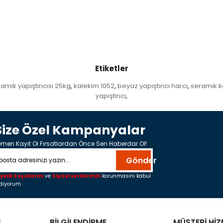
Etiketler
amik yapıştırıcısı 25kg
kalekim 1052
beyaz yapıştırıcı harcı
seramik ka
,
,
,
yapıştırıcı
,
Size Özel Kampanyalar
men Kayıt Ol Fırsatlardan Önce Sen Haberdar Ol!
Gönder
yelik koşullarını
ve
kişisel verilerimin
korunmasını kabul
diyorum.
İ
BİLGİLENDİRME
MÜŞTERİ HİZ