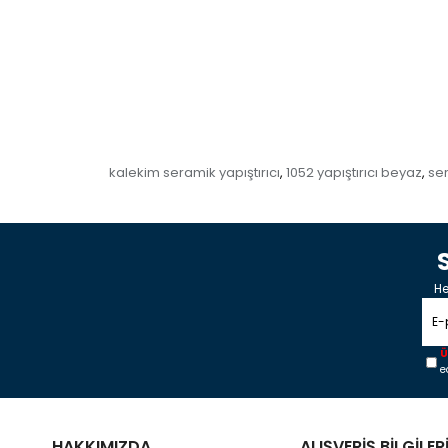
kalekim seramik yapıştırıcı
1052 yapıştırıcı beyaz
ser
,
,
He
Ü
e
HAKKIMIZDA
ALIŞVERİŞ BİLGİLER