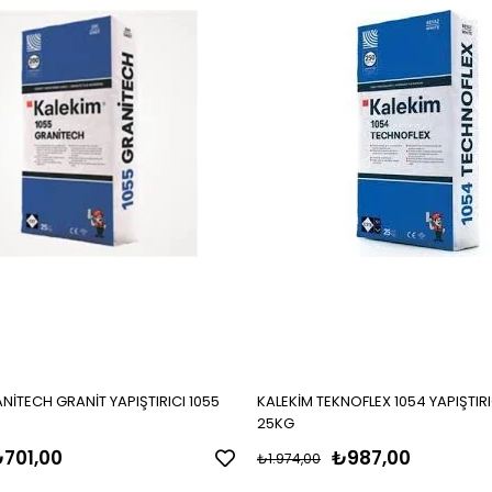
NİTECH GRANİT YAPIŞTIRICI 1055
KALEKİM TEKNOFLEX 1054 YAPIŞTIR
25KG
701,00
₺987,00
₺1.974,00