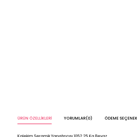
ÜRÜN ÖZELLIKLERI
YORUMLAR
(0)
ÖDEME SEÇENEK
Kalekim Seramik Yapıştırıcısı 1052 25 Kg Beyaz