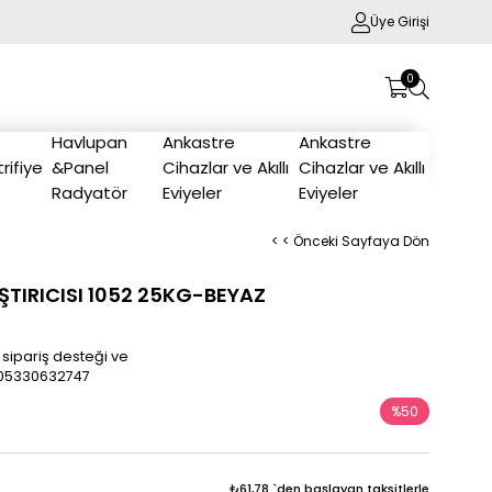
Üye Girişi
0
Havlupan
Ankastre
Ankastre
trifiye
&Panel
Cihazlar ve Akıllı
Cihazlar ve Akıllı
Radyatör
Eviyeler
Eviyeler
< < Önceki Sayfaya Dön
ŞTIRICISI 1052 25KG-BEYAZ
 sipariş desteği ve
/905330632747
%
50
İndirim
₺61,78
`den başlayan taksitlerle