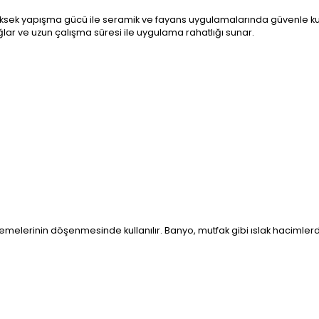
 yüksek yapışma gücü ile seramik ve fayans uygulamalarında güvenle kul
lar ve uzun çalışma süresi ile uygulama rahatlığı sunar.
elerinin döşenmesinde kullanılır. Banyo, mutfak gibi ıslak hacimlerde