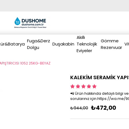
Akıllı
Fuga&Derz
Gömme
ür&Batarya
Duşakabin
Teknolojik
Vi
Dolgu
Rezervuar
Eviyeler
APIŞTIRICISI 1052 25KG-BEYAZ
KALEKİM SERAMİK YAPI
📲 Ürün hakkında detaylı bilgi ve
sorularınız için:https://wa.me
₺472,00
₺944,00