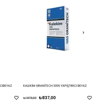
ICIBEYAZ
KALEKİM GRANİTECH 1055 YAPIŞTIRICI BEYAZ
KALEK
₺837,00
₺1.673,00
₺1.716