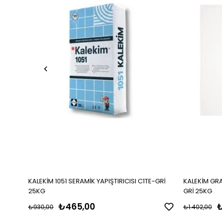
KALEKİM 1051 SERAMİK YAPIŞTIRICISI C1TE-GRİ
KALEKİM GRA
25KG
GRİ 25KG
₺465,00
₺
₺930,00
₺1.402,00