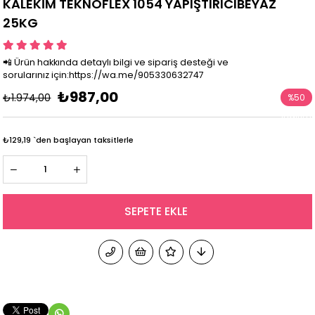
KALEKİM TEKNOFLEX 1054 YAPIŞTIRICIBEYAZ
25KG
📲 Ürün hakkında detaylı bilgi ve sipariş desteği ve
sorularınız için:https://wa.me/905330632747
₺987,00
₺1.974,00
%
50
İndirim
₺129,19
`den başlayan taksitlerle