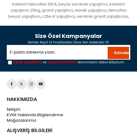
kalekim teknoflex 1054
beyaz seramik yapıştırıcı
kalekim
,
,
yapıştırıcı 25kg
granit yapıştırıcı
esnek yapıştırıcı
teknoflex
,
,
,
beyaz yapıştırıcı
c2te s1 yapıştırıcı
seramik granit yapıştırıcısı
,
,
,
Size Özel Kampanyalar
Hemen Kayıt Ol Fırsatlardan Önce Sen Haberdar Ol!
Gönder
Üyelik koşullarını
ve
kişisel verilerimin
korunmasını kabul ediyorum.
HAKKIMIZDA
İletişim
KVKK Hakkında Bilgilendirme
Mağazalarımız
ALIŞVERİŞ BİLGİLERİ