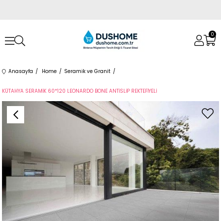
0
Anasayfa
Home
Seramik ve Granit
KÜTAHYA SERAMİK 60*120 LEONARDO BONE ANTİSLİP REKTEFİYELİ