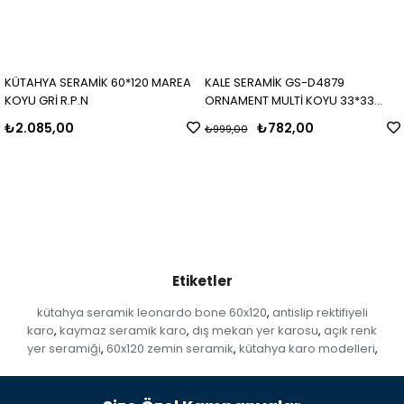
KÜTAHYA SERAMİK 60*120 MAREA
KALE SERAMİK GS-D4879
KOYU GRİ R.P.N
ORNAMENT MULTİ KOYU 33*33
MAT
₺2.085,00
₺782,00
₺999,00
Etiketler
kütahya seramik leonardo bone 60x120
antislip rektifiyeli
,
karo
kaymaz seramik karo
dış mekan yer karosu
açık renk
,
,
,
yer seramiği
60x120 zemin seramik
kütahya karo modelleri
,
,
,