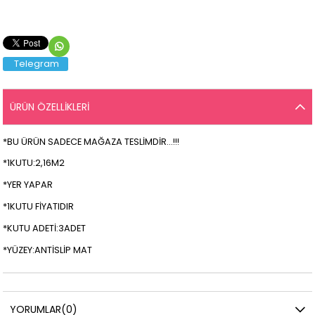
Telegram
ÜRÜN ÖZELLIKLERI
*BU ÜRÜN SADECE MAĞAZA TESLİMDİR...!!!
*1KUTU:2,16M2
*YER YAPAR
*1KUTU FİYATIDIR
*KUTU ADETİ:3ADET
*YÜZEY:ANTİSLİP MAT
YORUMLAR
(0)