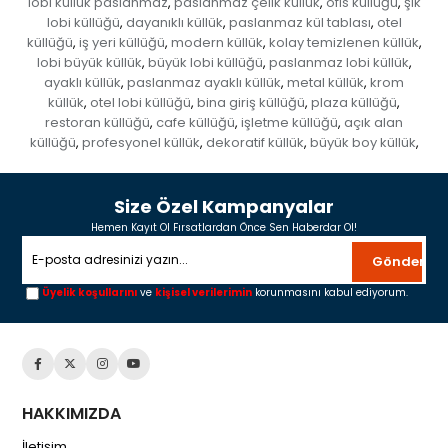
lobi küllük paslanmaz
paslanmaz çelik küllük
ofis küllüğü
şık
,
,
,
lobi küllüğü
dayanıklı küllük
paslanmaz kül tablası
otel
,
,
,
küllüğü
iş yeri küllüğü
modern küllük
kolay temizlenen küllük
,
,
,
,
lobi büyük küllük
büyük lobi küllüğü
paslanmaz lobi küllük
,
,
,
ayaklı küllük
paslanmaz ayaklı küllük
metal küllük
krom
,
,
,
küllük
otel lobi küllüğü
bina giriş küllüğü
plaza küllüğü
,
,
,
,
restoran küllüğü
cafe küllüğü
işletme küllüğü
açık alan
,
,
,
küllüğü
profesyonel küllük
dekoratif küllük
büyük boy küllük
,
,
,
,
Size Özel Kampanyalar
Hemen Kayıt Ol Fırsatlardan Önce Sen Haberdar Ol!
Gönder
Üyelik koşullarını
ve
kişisel verilerimin
korunmasını kabul ediyorum.
HAKKIMIZDA
İletişim