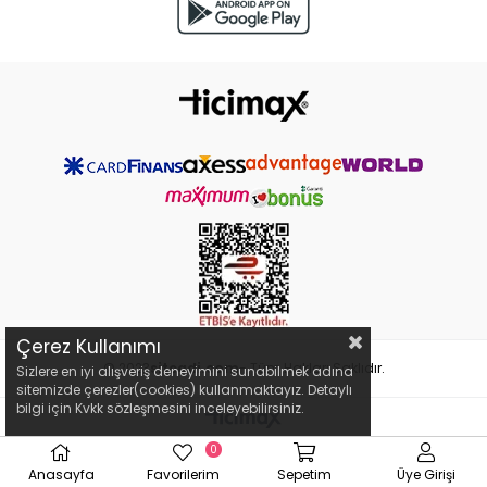
Çerez Kullanımı
© 2023
siteadi.com
- Tüm Hakları Saklıdır.
Sizlere en iyi alışveriş deneyimini sunabilmek adına
sitemizde çerezler(cookies) kullanmaktayız. Detaylı
bilgi için Kvkk sözleşmesini inceleyebilirsiniz.
0
Anasayfa
Favorilerim
Sepetim
Üye Girişi