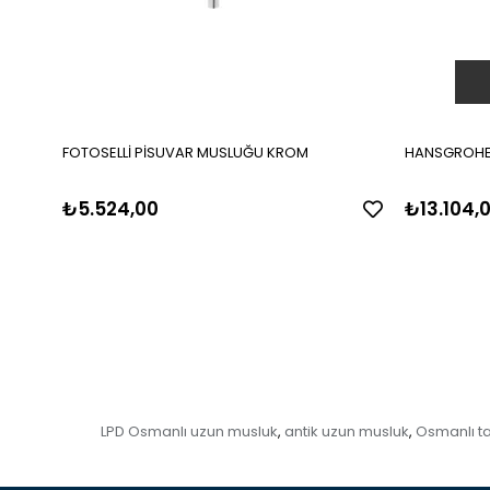
FOTOSELLİ PİSUVAR MUSLUĞU KROM
HANSGROHE 
₺5.524,00
₺13.104,
LPD Osmanlı uzun musluk
antik uzun musluk
Osmanlı ta
,
,