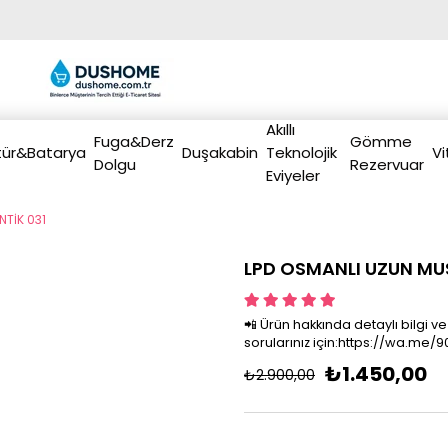
Akıllı
Fuga&Derz
Gömme
ür&Batarya
Duşakabin
Teknolojik
Vi
Dolgu
Rezervuar
Eviyeler
TİK 031
LPD OSMANLI UZUN MU
📲 Ürün hakkında detaylı bilgi ve
sorularınız için:https://wa.me
₺1.450,00
₺2.900,00