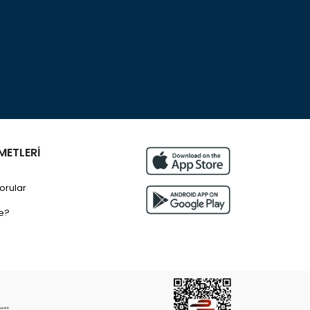
METLERİ
orular
e?