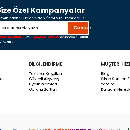
Size Özel Kampanyalar
men Kayıt Ol Fırsatlardan Önce Sen Haberdar Ol!
Gönder
yelik koşullarını
ve
kişisel verilerimin
korunmasını kabul
diyorum.
İ
BİLGİLENDİRME
MÜŞTERİ HİZ
Teslimat Koşulları
Blog
esi
Güvenli Alışveriş
Sıkça Sorulan S
Üyelik İşlemleri
Yardım
Garanti Şartları
Kargom Nered