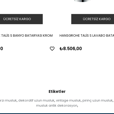
ÜCRETSIZ KARGO
ÜCRETSIZ KARGO
TALİS S BANYO BATARYASI KROM
HANSGROHE TALİS S LAVABO BAT
00
₺8.506,00
Etiketler
rzı musluk
dekoratif uzun musluk
vintage musluk
pirinç uzun musluk
,
,
,
,
musluk antik dekorasyon
,