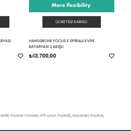
ÜCRETSIZ KARGO
ARYASI
HANSGROHE FOCUS E SPİRALLİ EVİYE
HANS
BATARYASI 2 AKIŞLI
₺13.700,00
₺6.
antik musluk modeli
LPD uzun musluk
dayanıklı musluk
,
,
,