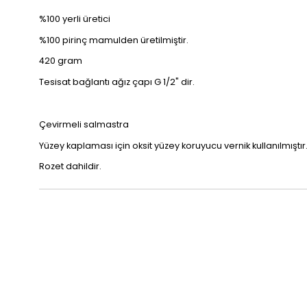
%100 yerli üretici
%100 pirinç mamulden üretilmiştir.
420 gram
Tesisat bağlantı ağız çapı G 1/2" dir.
Çevirmeli salmastra
Yüzey kaplaması için oksit yüzey koruyucu vernik kullanılmıştır
Rozet dahildir.