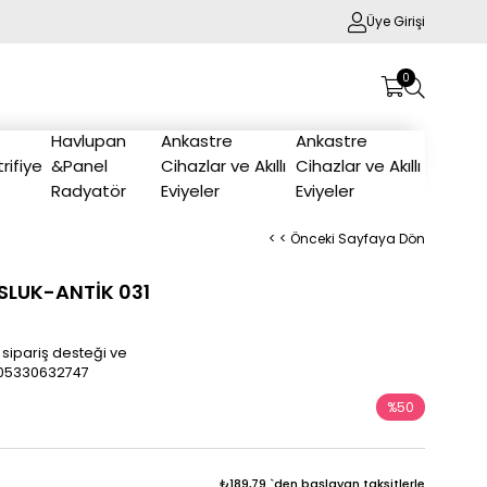
Üye Girişi
0
Havlupan
Ankastre
Ankastre
trifiye
&Panel
Cihazlar ve Akıllı
Cihazlar ve Akıllı
Radyatör
Eviyeler
Eviyeler
< < Önceki Sayfaya Dön
SLUK-ANTİK 031
 sipariş desteği ve
/905330632747
%
50
İndirim
₺189,79
`den başlayan taksitlerle