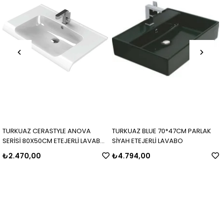
TURKUAZ CERASTYLE ANOVA
TURKUAZ BLUE 70*47CM PARLAK
SERİSİ 80X50CM ETEJERLİ LAVABO
SİYAH ETEJERLİ LAVABO
BEYAZ
₺2.470,00
₺4.794,00