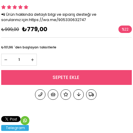
📲 Ürün hakkında detaylı bilgi ve sipariş desteği ve
sorularınız için:https://wa.me/905330632747
₺779,00
₺999,00
%
22
İndirim
₺101,96
`den başlayan taksitlerle
Telegram