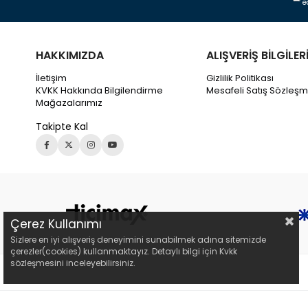
e
HAKKIMIZDA
ALIŞVERİŞ BİLGİLER
İletişim
Gizlilik Politikası
KVKK Hakkında Bilgilendirme
Mesafeli Satış Sözleşm
Mağazalarımız
Takipte Kal
Çerez Kullanımı
Sizlere en iyi alışveriş deneyimini sunabilmek adına sitemizde
çerezler(cookies) kullanmaktayız. Detaylı bilgi için Kvkk
sözleşmesini inceleyebilirsiniz.