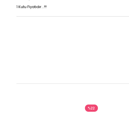
1 Kutu Fiyatıdır...!!!
%22