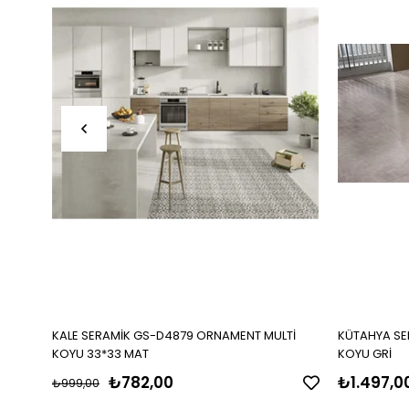
KALE SERAMİK GS-D4879 ORNAMENT MULTİ
KÜTAHYA SER
KOYU 33*33 MAT
KOYU GRİ
₺782,00
₺1.497,0
₺999,00