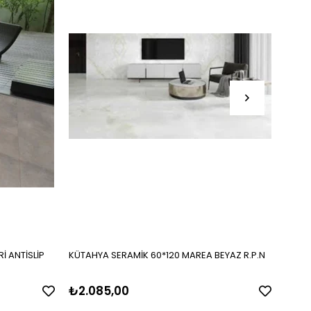
İ ANTİSLİP
KÜTAHYA SERAMİK 60*120 MAREA BEYAZ R.P.N
KÜTAH
R.P.N
₺2.085,00
₺2.