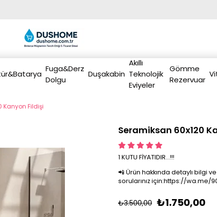
Akıllı
Fuga&Derz
Gömme
ür&Batarya
Duşakabin
Teknolojik
Vi
Dolgu
Rezervuar
Eviyeler
 Kanyon Fildişi
Seramiksan 60x120 Ka
1 KUTU FİYATIDIR...!!!
📲 Ürün hakkında detaylı bilgi ve
sorularınız için:https://wa.me
₺1.750,00
₺3.500,00