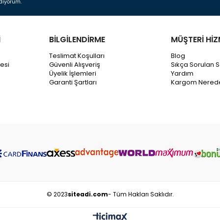
diyorum.
İ
BİLGİLENDİRME
MÜŞTERİ HİZ
Teslimat Koşulları
Blog
esi
Güvenli Alışveriş
Sıkça Sorulan S
Üyelik İşlemleri
Yardım
Garanti Şartları
Kargom Nered
© 2023
siteadi.com
- Tüm Hakları Saklıdır.