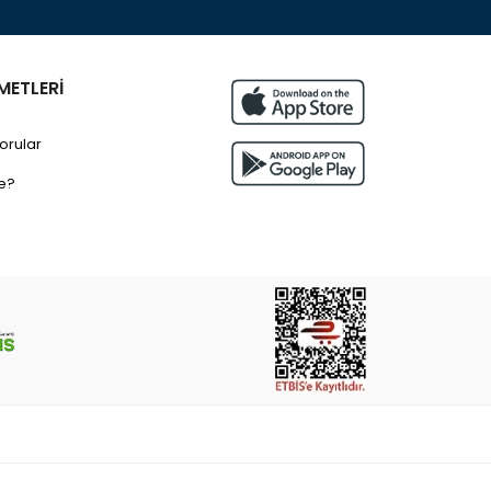
METLERİ
orular
e?