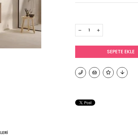
›
LERI