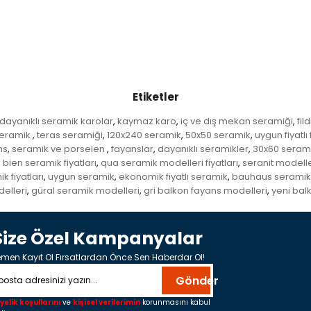
Etiketler
dayanıklı seramik karolar
kaymaz karo
iç ve dış mekan seramiği
fil
,
,
,
seramik
teras seramiği
120x240 seramik
50x50 seramik
uygun fiyatlı
,
,
,
,
ns
seramik ve porselen
fayanslar
dayanıklı seramikler
30x60 seram
,
,
,
,
bien seramik fiyatları
qua seramik modelleri fiyatları
seranit modelle
,
,
,
 fiyatları
uygun seramik
ekonomik fiyatlı seramik
bauhaus seramik f
,
,
,
elleri
güral seramik modelleri
gri balkon fayans modelleri
yeni bal
,
,
,
Size Özel Kampanyalar
men Kayıt Ol Fırsatlardan Önce Sen Haberdar Ol!
Gönder
yelik koşullarını
ve
kişisel verilerimin
korunmasını kabul