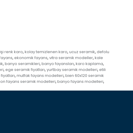
dişi renk karo
kolay temizlenen karo
ucuz seramik
defolu
,
,
,
 fayans
ekonomik fayans
vitra seramik modeller
kale
,
,
,
ik
banyo seramikleri
banyo fayansları
karo kaplama
,
,
,
,
ri
ege seramik fiyatları
yurtbay seramik modelleri
etili
,
,
,
iyatları
mutfak fayans modelleri
bien 60x120 seramik
,
,
kon fayans seramik modelleri
banyo fayans modelleri
,
,