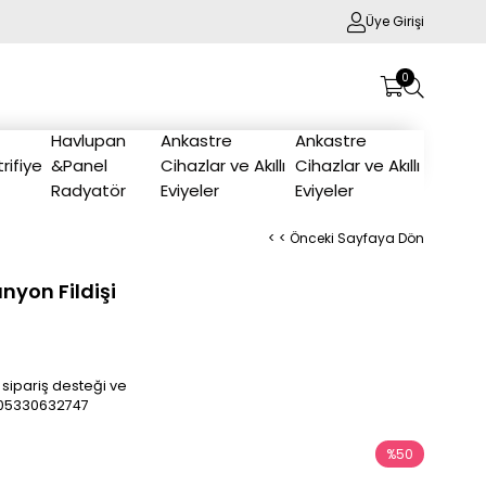
Üye Girişi
0
Havlupan
Ankastre
Ankastre
trifiye
&Panel
Cihazlar ve Akıllı
Cihazlar ve Akıllı
Radyatör
Eviyeler
Eviyeler
< < Önceki Sayfaya Dön
nyon Fildişi
 sipariş desteği ve
/905330632747
%
50
İndirim