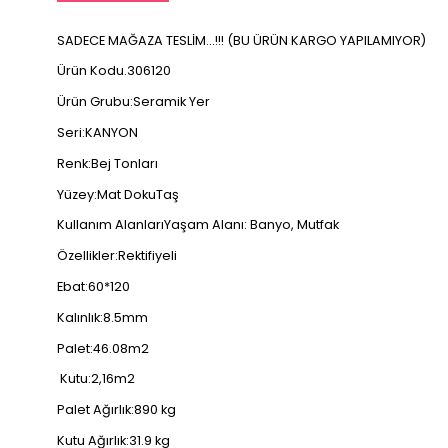
SADECE MAĞAZA TESLİM...!!! (BU ÜRÜN KARGO YAPILAMIYOR)
Ürün Kodu.306120
Ürün Grubu:Seramik Yer
Seri:KANYON
Renk:Bej Tonları
Yüzey:Mat DokuTaş
Kullanım AlanlarıYaşam Alanı: Banyo, Mutfak
Özellikler:Rektifiyeli
Ebat:60*120
Kalınlık:8.5mm
Palet:46.08m2
Kutu:2,16m2
Palet Ağırlık:890 kg
Kutu Ağırlık:31.9 kg