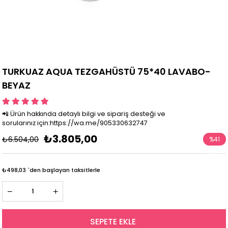
TURKUAZ AQUA TEZGAHÜSTÜ 75*40 LAVABO-
BEYAZ
📲 Ürün hakkında detaylı bilgi ve sipariş desteği ve
sorularınız için:https://wa.me/905330632747
₺3.805,00
₺6.504,00
%
41
İndirim
₺498,03
`den başlayan taksitlerle