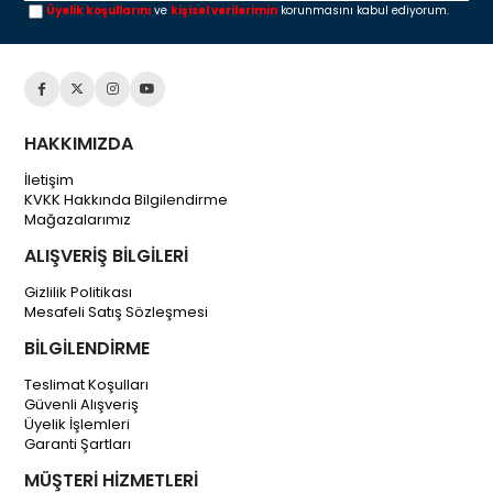
Üyelik koşullarını
ve
kişisel verilerimin
korunmasını kabul ediyorum.
HAKKIMIZDA
İletişim
KVKK Hakkında Bilgilendirme
Mağazalarımız
ALIŞVERİŞ BİLGİLERİ
Gizlilik Politikası
Mesafeli Satış Sözleşmesi
BİLGİLENDİRME
Teslimat Koşulları
Güvenli Alışveriş
Üyelik İşlemleri
Garanti Şartları
MÜŞTERİ HİZMETLERİ