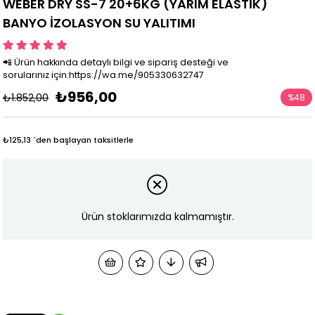
WEBER DRY SS-7 20+6KG (YARIM ELASTİK)
BANYO İZOLASYON SU YALITIMI
📲 Ürün hakkında detaylı bilgi ve sipariş desteği ve
sorularınız için:https://wa.me/905330632747
₺956,00
₺1.852,00
%
48
İndirim
₺125,13
`den başlayan taksitlerle
Ürün stoklarımızda kalmamıştır.