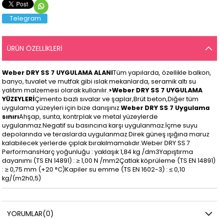
Telegram
ÜRÜN ÖZELLIKLERI
Weber DRY SS 7 UYGULAMA ALANI
Tüm yapılarda, özellikle balkon,
banyo, tuvalet ve mutfak gibi ıslak mekanlarda, seramik altı su
yalıtım malzemesi olarak kullanılır.
>Weber DRY SS 7 UYGULAMA
YÜZEYLERİ
Çimento bazlı sıvalar ve şaplar,Brüt beton,Diğer tüm
uygulama yüzeyleri için bize danışınız.
Weber DRY SS 7 Uygulama
sınırı
Ahşap, sunta, kontrplak ve metal yüzeylerde
uygulanmaz.Negatif su basıncına karşı uygulanmaz.İçme suyu
depolarında ve teraslarda uygulanmaz.Direk güneş ışığına maruz
kalabilecek yerlerde çıplak bırakılmamalıdır.Weber DRY SS 7
PerformansHarç yoğunluğu : yaklaşık 1,84 kg /dm3Yapıştırma
dayanımı (TS EN 14891) : ≥ 1,00 N /mm2Çatlak köprüleme (TS EN 14891)
: ≥ 0,75 mm (+20 °C)Kapiler su emme (TS EN 1602-3) : ≤ 0,10
kg/(m2h0,5)
YORUMLAR
(0)