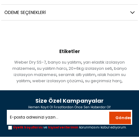
ÖDEME SEÇENEKLERI
Etiketler
Weber Dry SS-7
banyo su yalıtımı
yarı elastik izolasyon
,
,
malzemesi
su yalıtım harcı
20+6kg izolasyon seti
banyo
,
,
,
izolasyon malzemesi
seramik altı yalıtım
ıslak hacim su
,
,
yalıtımı
weber izolasyon çözümü
su geçirimsiz harç
,
,
,
Size Özel Kampanyalar
Hemen Kayıt Ol Fırsatlardan Önce Sen Haberdar Ol!
Gönder
Üyelik koşullarını
ve
kişisel verilerimin
korunmasını kabul ediyorum.