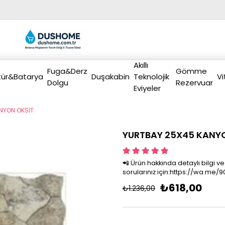
Akıllı
Fuga&Derz
Gömme
ür&Batarya
Duşakabin
Teknolojik
Vi
Dolgu
Rezervuar
Eviyeler
NYON OKSİT
YURTBAY 25X45 KANY
📲 Ürün hakkında detaylı bilgi ve
sorularınız için:https://wa.me
₺618,00
₺1.236,00