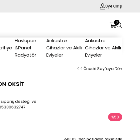
Üye Girişi
0
Havlupan
Ankastre
Ankastre
trifiye
&Panel
Cihazlar ve Akıllı
Cihazlar ve Akıllı
Radyatör
Eviyeler
Eviyeler
< < Önceki Sayfaya Dön
ON OKSİT
 sipariş desteği ve
/905330632747
%
50
İndirim
₺80,89
`den başlayan taksitlerle