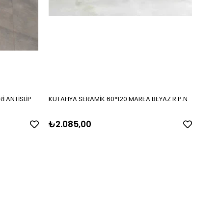
İ ANTİSLİP
KÜTAHYA SERAMİK 60*120 MAREA BEYAZ R.P.N
KÜTAH
R.P.N
₺2.085,00
₺2.