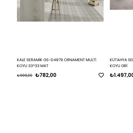
KALE SERAMİK GS-D4879 ORNAMENT MULTİ
KÜTAHYA SER
KOYU 33*33 MAT
KOYU GRİ
₺782,00
₺1.497,0
₺999,00