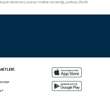
küçük ebat karo
banyo mutfak seramiği
yurtbay 25x45
,
,
METLERİ
orular
e?