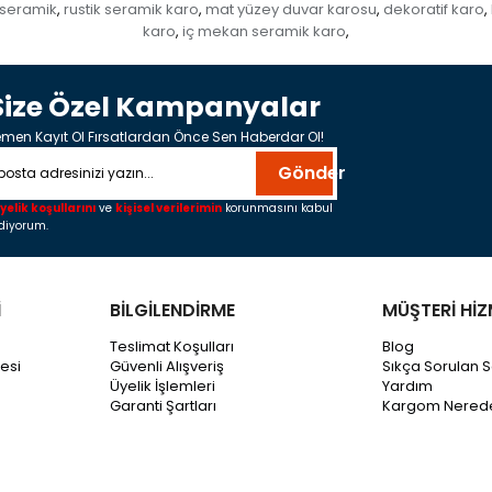
 seramik
rustik seramik karo
mat yüzey duvar karosu
dekoratif karo
,
,
,
,
karo
iç mekan seramik karo
,
,
Size Özel Kampanyalar
men Kayıt Ol Fırsatlardan Önce Sen Haberdar Ol!
Gönder
yelik koşullarını
ve
kişisel verilerimin
korunmasını kabul
diyorum.
İ
BİLGİLENDİRME
MÜŞTERİ HİZ
Teslimat Koşulları
Blog
esi
Güvenli Alışveriş
Sıkça Sorulan S
Üyelik İşlemleri
Yardım
Garanti Şartları
Kargom Nered