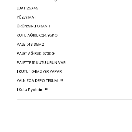
EBAT:25X45
YÜZEY:MAT
ÜRÜN:SIRLI GRANİT
KUTU AĞIRLIK:24,95KG
PALET:43,35M2
PALET AĞIRLIK:973KG
PALETTE:51 KUTU ÜRÜN VAR
1 KUTU:1,04M2 YER YAPAR
YALNIZCA DEPO TESLİM...!!!
1 Kutu Fiyatıdır...!!!