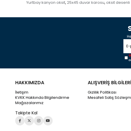
Yurtbay kanyon oksit
25x45 duvar karosu
oksit desenli
,
,
He
Ü
e
HAKKIMIZDA
ALIŞVERİŞ BİLGİLER
İletişim
Gizlilik Politikası
KVKK Hakkında Bilgilendirme
Mesafeli Satış Sözleşm
Mağazalarımız
Takipte Kal